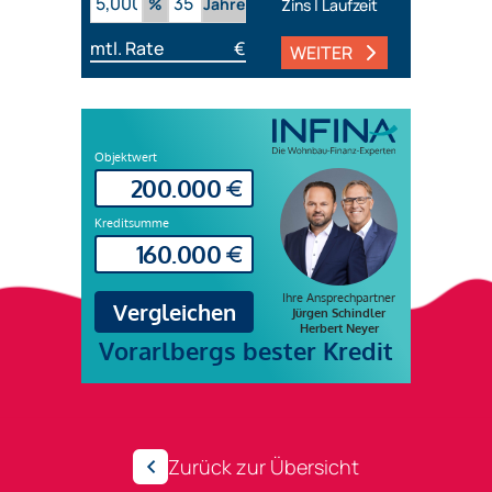
%
Jahre
Zins | Laufzeit
mtl. Rate
€
WEITER
Zurück zur Übersicht