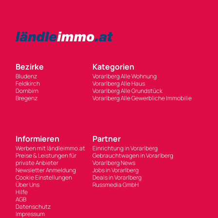
Bezirke
Kategorien
Bludenz
Vorarlberg Alle Wohnung
Feldkirch
Vorarlberg Alle Haus
Dornbirn
Vorarlberg Alle Grundstück
Bregenz
Vorarlberg Alle Gewerbliche Immobilie
Informieren
Partner
Werben mit ländleimmo.at
Einrichtung in Vorarlberg
Preise & Leistungen für
Gebrauchtwagen in Vorarlberg
private Anbieter
Vorarlberg News
Newsletter Anmeldung
Jobs in Vorarlberg
Cookie Einstellungen
Deals in Vorarlberg
Über Uns
Russmedia GmbH
Hilfe
AGB
Datenschutz
Impressum