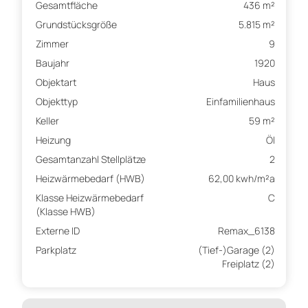
Gesamtfläche
436 m²
Grundstücksgröße
5.815 m²
Zimmer
9
Baujahr
1920
Objektart
Haus
Objekttyp
Einfamilienhaus
Keller
59 m²
Heizung
Öl
Gesamtanzahl Stellplätze
2
Heizwärmebedarf (HWB)
62,00 kwh/m²a
Klasse Heizwärmebedarf
C
(Klasse HWB)
Externe ID
Remax_6138
Parkplatz
(Tief-)Garage (2)
Freiplatz (2)