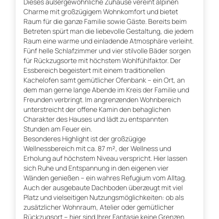
Dieses außergewöhnliche Zuhause vereint alpinen
Charme mit großzügigem Wohnkomfort und bietet
Raum für die ganze Familie sowie Gäste. Bereits beim
Betreten spürt man die liebevolle Gestaltung, die jedem
Raum eine warme und einladende Atmosphäre verleiht.
Fünf helle Schlafzimmer und vier stilvolle Bäder sorgen
für Rückzugsorte mit höchstem Wohlfühlfaktor. Der
Essbereich begeistert mit einem traditionellen
Kachelofen samt gemütlicher Ofenbank – ein Ort, an
dem man gerne lange Abende im Kreis der Familie und
Freunden verbringt. Im angrenzenden Wohnbereich
unterstreicht der offene Kamin den behaglichen
Charakter des Hauses und lädt zu entspannten
Stunden am Feuer ein.
Besonderes Highlight ist der großzügige
Wellnessbereich mit ca. 87 m², der Wellness und
Erholung auf höchstem Niveau verspricht. Hier lassen
sich Ruhe und Entspannung in den eigenen vier
Wänden genießen – ein wahres Refugium vom Alltag.
Auch der ausgebaute Dachboden überzeugt mit viel
Platz und vielseitigen Nutzungsmöglichkeiten: ob als
zusätzlicher Wohnraum, Atelier oder gemütlicher
Rückzugsort – hier sind Ihrer Fantasie keine Grenzen