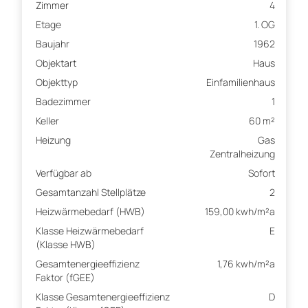
Zimmer
4
Etage
1. OG
Baujahr
1962
Objektart
Haus
Objekttyp
Einfamilienhaus
Badezimmer
1
Keller
60 m²
Heizung
Gas
Zentralheizung
Verfügbar ab
Sofort
Gesamtanzahl Stellplätze
2
Heizwärmebedarf (HWB)
159,00 kwh/m²a
Klasse Heizwärmebedarf
E
(Klasse HWB)
Gesamtenergieeffizienz
1,76 kwh/m²a
Faktor (fGEE)
Klasse Gesamtenergieeffizienz
D