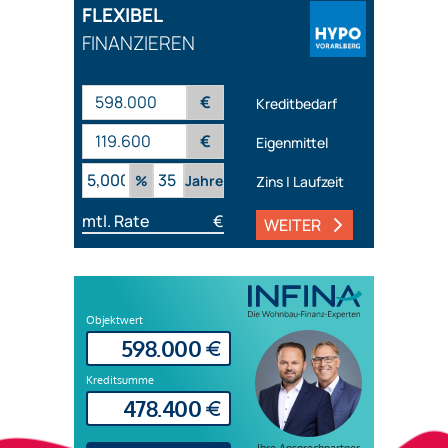
FLEXIBEL
FINANZIEREN
€
Kreditbedarf
€
Eigenmittel
%
Jahre
Zins | Laufzeit
mtl. Rate
€
WEITER