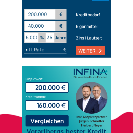
€
Kreditbedarf
€
Eigenmittel
%
Jahre
Zins | Laufzeit
mtl. Rate
€
WEITER