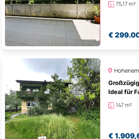
75,17 m
€ 299.0
Hohenem
Großzügige
Ideal für 
147 m²
€ 1.909,