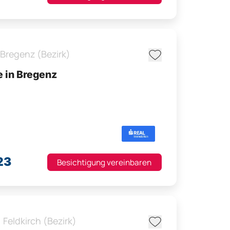
Bregenz (Bezirk)
e in Bregenz
23
Besichtigung vereinbaren
,
Feldkirch (Bezirk)