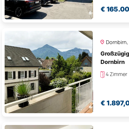
Sparkassen Real Immobilien
€ 165.0
Nadja Suhonjic - Officemanagerin
T +43 (0)5 0100 - 26541
nadja.suhonjic@sreal.at
Sparkassenplatz 1
6850 Dornbirn
Dornbirn
Sparkassen Real Immobilien
Großzügig
Fabian Franz Ess - Immobilienmakler
Dornbirn
T +43 (0)5 0100 - 26546
fabian.ess@sreal.at
4 Zimmer
Hauptstraße 13
6840 Götzis
Sparkassen Real Immobilien
Pascal PETER - Immobilienmakler
€ 1.897,
T +43 (0)5 0 100 - 26540
pascal.peter@sreal.at
Ringstraße 23
6830 Rankweil