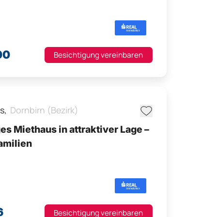
²
00
Besichtigung vereinbaren
s,
Dornbirn (Bezirk)
s Miethaus in attraktiver Lage –
Familien
6
Besichtigung vereinbaren