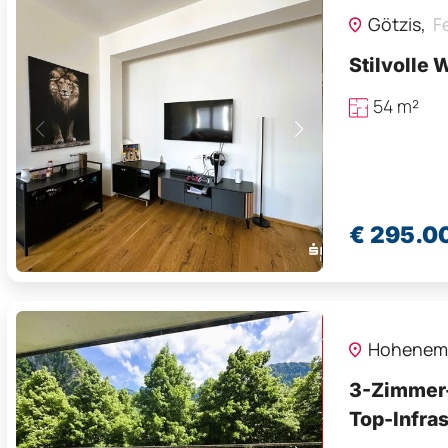
Götzis,
F
Sparkassen Real Immobilien
Maximilian Simma, MBA - Immobilienmakler
Stilvolle 
T +43(0)5 0100 - 26547
maximilian.simma@sreal.at
54 m²
Sparkassenplatz 1
6700 Bludenz
€ 295.0
Hohenem
3-Zimmer-
Top-Infras