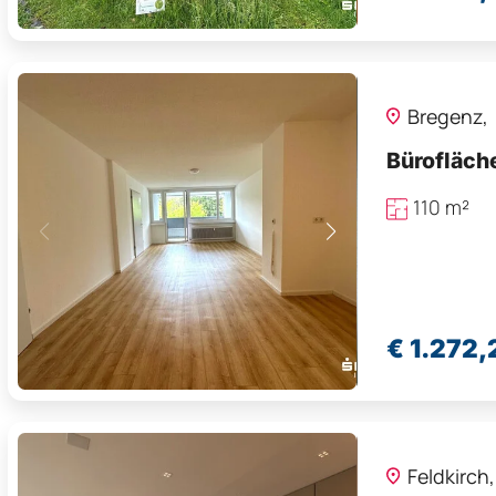
Bregenz,
Bürofläch
110 m²
€ 1.272,
Feldkirch