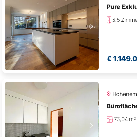
Pure Exklu
3,5 Zimme
€ 1.149.
Hohenem
Bürofläch
73,04 m