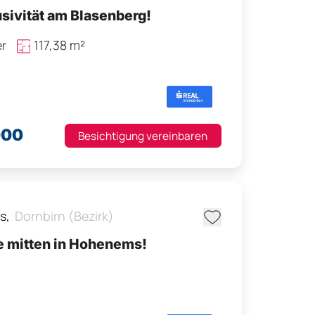
sivität am Blasenberg!
r
117,38 m²
000
Besichtigung vereinbaren
s,
Dornbirn (Bezirk)
e mitten in Hohenems!
²