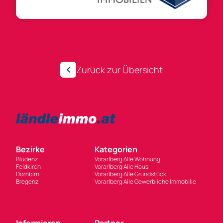
Anzeigen-ID 259925
Melden
Zurück zur Übersicht
Bezirke
Kategorien
Bludenz
Vorarlberg Alle Wohnung
Feldkirch
Vorarlberg Alle Haus
Dornbirn
Vorarlberg Alle Grundstück
Bregenz
Vorarlberg Alle Gewerbliche Immobilie
Informieren
Partner