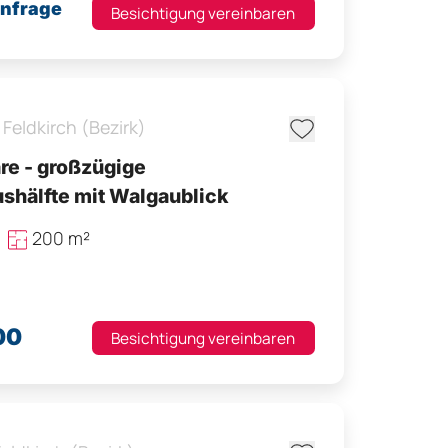
Anfrage
Besichtigung vereinbaren
Feldkirch (Bezirk)
e - großzügige
shälfte mit Walgaublick
200 m²
00
Besichtigung vereinbaren