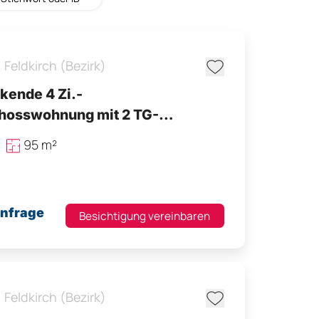
,
Feldkirch (Bezirk)
kende 4 Zi.-
hosswohnung mit 2 TG-
en & Erdwärme - Top Lage
95 m²
Anfrage
Besichtigung vereinbaren
,
Feldkirch (Bezirk)