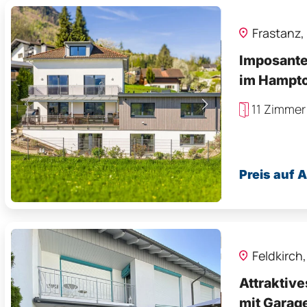
Frastanz,
Imposante
im Hampto
Doppelgar
11 Zimmer
Preis auf 
Feldkirch
Attraktive
mit Garag