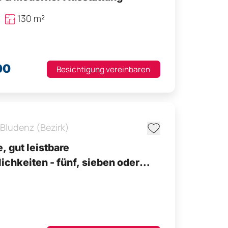
130 m²
00
Besichtigung vereinbaren
Bludenz (Bezirk)
e, gut leistbare
chkeiten - fünf, sieben oder
 Zimmer individuell anpasspar -
etriebsstätte im WP/W