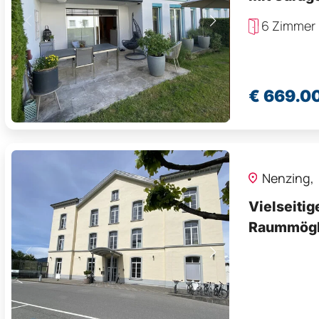
6 Zimmer
€ 669.0
Nenzing,
Vielseitig
Raummögli
doch nur 1
für Ihre B