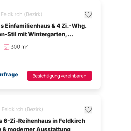
Feldkirch (Bezirk)
s Einfamilienhaus & 4 Zi.-Whg.
n-Stil mit Wintergarten,
age uvm.
300 m²
Anfrage
Besichtigung vereinbaren
,
Feldkirch (Bezirk)
s 6-Zi-Reihenhaus in Feldkirch
e & moderner Ausstattung