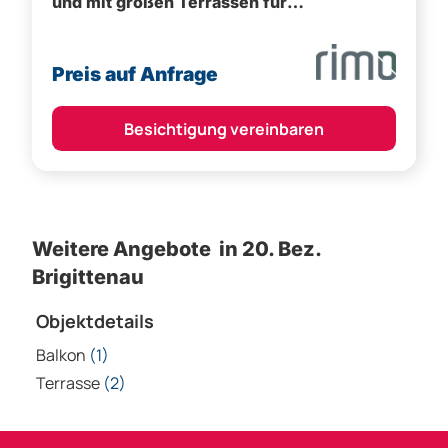
Besichtigung vereinbaren
Weitere Angebote in 20. Bez.
Brigittenau
Objektdetails
Balkon
(1)
Terrasse
(2)
Bezirke
Kategorien
Bludenz
Vorarlberg Alle Wohnung
Feldkirch
Vorarlberg Alle Haus
Dornbirn
Vorarlberg Alle Grundstück
Bregenz
Vorarlberg Alle Gewerbliche Immobilie