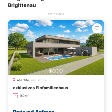
Brigittenau
Seite
1
von
1
Alle Orte,
Alle Bezirke
exklusives Einfamilienhaus
180 m²
Preis auf Anfrage