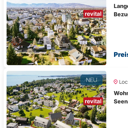
Lang
Bezu
Prei
NEU
Loc
Wohn
Seen