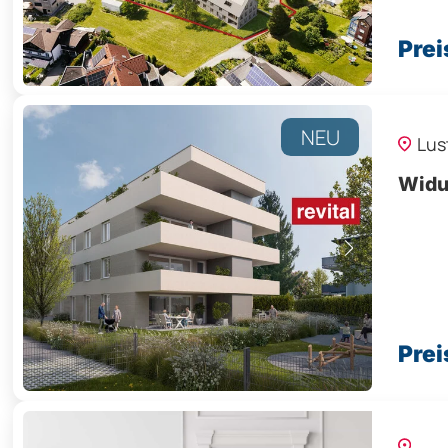
Prei
NEU
Lus
Widu
Prei