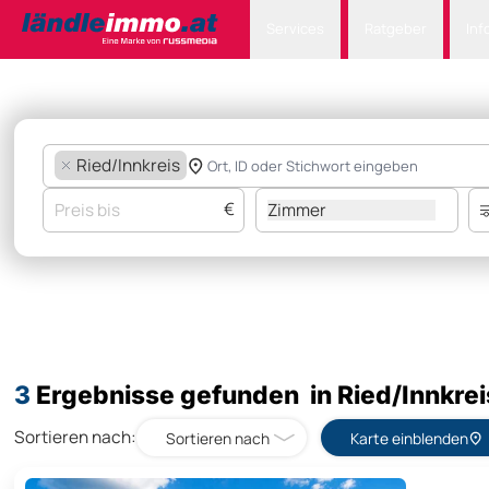
Services
Ratgeber
Inf
Ried/Innkreis
€
Zimmer
3
Ergebnisse gefunden in Ried/Innkrei
Sortieren nach:
Sortieren nach
Karte einblenden