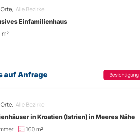
e Orte,
Alle Bezirke
usives Einfamilienhaus
0 m²
s auf Anfrage
Besichtigung
e Orte,
Alle Bezirke
ienhäuser in Kroatien (Istrien) in Meeres Nähe
immer
160 m²