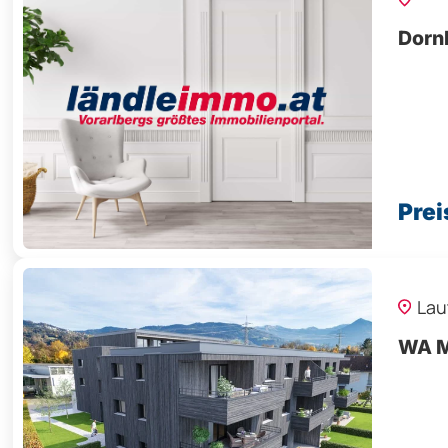
Dorn
Prei
Lau
WA M