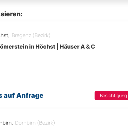
sieren:
hst,
Bregenz (Bezirk)
ömerstein in Höchst | Häuser A & C
s auf Anfrage
Besichtigung
nbirn,
Dornbirn (Bezirk)