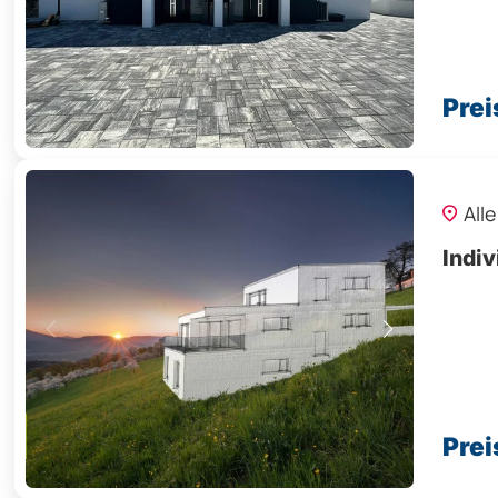
Prei
All
Indiv
Prei