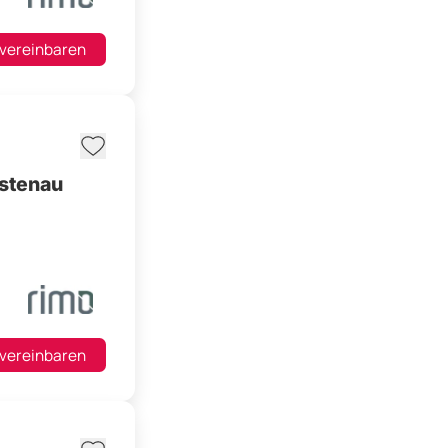
 vereinbaren
ustenau
 vereinbaren