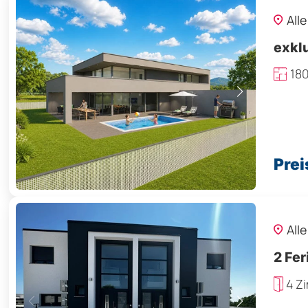
All
exkl
18
Prei
All
2 Fer
4 Z