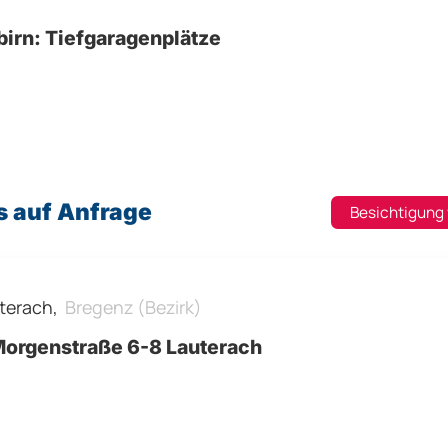
birn: Tiefgaragenplätze
s auf Anfrage
Besichtigung
terach,
Bregenz (Bezirk)
orgenstraße 6-8 Lauterach