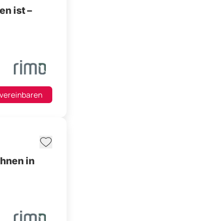
n ist –
 vereinbaren
hnen in