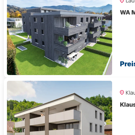
Lau
WA M
Prei
Kla
Klaus