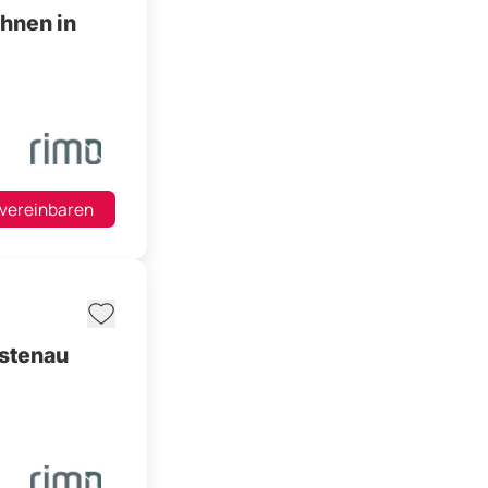
hnen in
 vereinbaren
ustenau