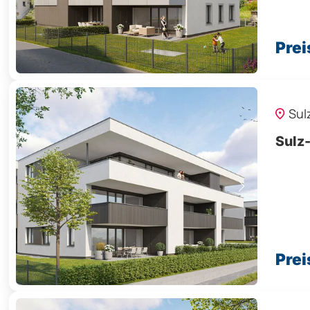
Prei
Sul
Sulz
Prei