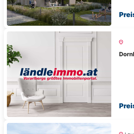
Prei
Dorn
Prei