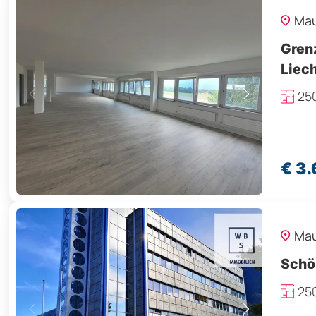
Ma
Grenz
Liec
25
€ 3
Ma
Schö
25