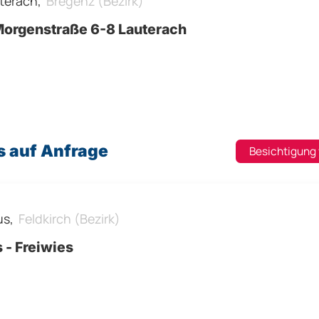
terach,
Bregenz (Bezirk)
orgenstraße 6-8 Lauterach
s auf Anfrage
Besichtigung
us,
Feldkirch (Bezirk)
 - Freiwies