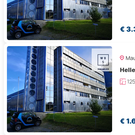
€ 3
Ma
Hell
12
€ 1.