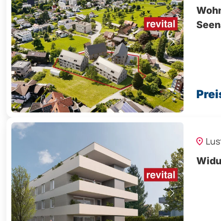
Wohn
Seen
Prei
Lus
Widu