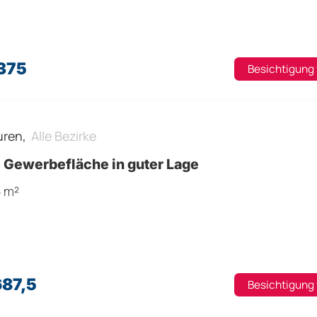
.375
Besichtigung
uren,
Alle Bezirke
e Gewerbefläche in guter Lage
5 m²
687,5
Besichtigung