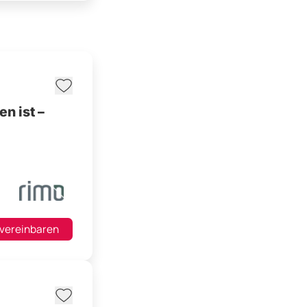
n ist –
 vereinbaren