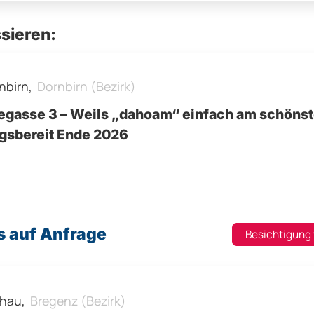
sieren:
nbirn,
Dornbirn (Bezirk)
egasse 3 – Weils „dahoam“ einfach am schönste
gsbereit Ende 2026
s auf Anfrage
Besichtigung
hau,
Bregenz (Bezirk)