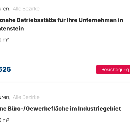
uren,
Alle Bezirke
nahe Betriebsstätte für Ihre Unternehmen in
htenstein
0 m²
.625
Besichtigung
uren,
Alle Bezirke
ne Büro-/Gewerbefläche im Industriegebiet
0 m²