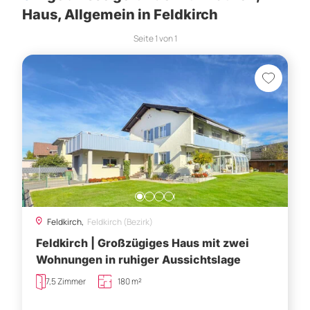
Haus, Allgemein in Feldkirch
Seite
1
von
1
Feldkirch,
Feldkirch (Bezirk)
Feldkirch | Großzügiges Haus mit zwei
Wohnungen in ruhiger Aussichtslage
7,5 Zimmer
180 m²