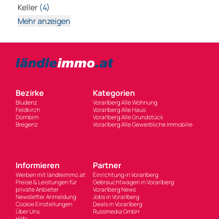
Keller
(4)
Mehr anzeigen
Bezirke
Kategorien
Bludenz
Vorarlberg Alle Wohnung
Feldkirch
Vorarlberg Alle Haus
Dornbirn
Vorarlberg Alle Grundstück
Bregenz
Vorarlberg Alle Gewerbliche Immobilie
Informieren
Partner
Werben mit ländleimmo.at
Einrichtung in Vorarlberg
Preise & Leistungen für
Gebrauchtwagen in Vorarlberg
private Anbieter
Vorarlberg News
Newsletter Anmeldung
Jobs in Vorarlberg
Cookie Einstellungen
Deals in Vorarlberg
Über Uns
Russmedia GmbH
Hilfe