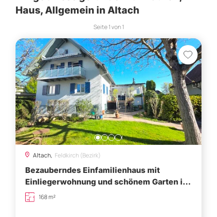
Haus, Allgemein in Altach
Seite
1
von
1
Altach,
Feldkirch (Bezirk)
Bezauberndes Einfamilienhaus mit
Einliegerwohnung und schönem Garten in
zentraler Lage von Altach!
168 m²