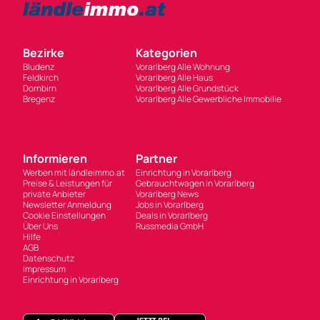
Bezirke
Kategorien
Bludenz
Vorarlberg Alle Wohnung
Feldkirch
Vorarlberg Alle Haus
Dornbirn
Vorarlberg Alle Grundstück
Bregenz
Vorarlberg Alle Gewerbliche Immobilie
Informieren
Partner
Werben mit ländleimmo.at
Einrichtung in Vorarlberg
Preise & Leistungen für
Gebrauchtwagen in Vorarlberg
private Anbieter
Vorarlberg News
Newsletter Anmeldung
Jobs in Vorarlberg
Cookie Einstellungen
Deals in Vorarlberg
Über Uns
Russmedia GmbH
Hilfe
AGB
Datenschutz
Impressum
Einrichtung in Vorarlberg