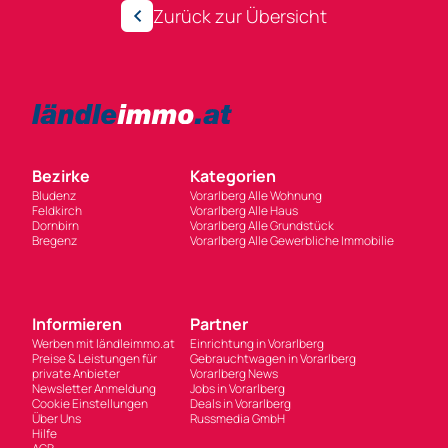
Zurück zur Übersicht
Bezirke
Kategorien
Bludenz
Vorarlberg Alle Wohnung
Feldkirch
Vorarlberg Alle Haus
Dornbirn
Vorarlberg Alle Grundstück
Bregenz
Vorarlberg Alle Gewerbliche Immobilie
Informieren
Partner
Werben mit ländleimmo.at
Einrichtung in Vorarlberg
Preise & Leistungen für
Gebrauchtwagen in Vorarlberg
private Anbieter
Vorarlberg News
Newsletter Anmeldung
Jobs in Vorarlberg
Cookie Einstellungen
Deals in Vorarlberg
Über Uns
Russmedia GmbH
Hilfe