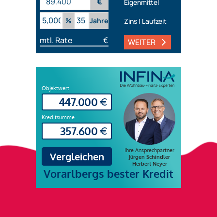
€
Eigenmittel
%
Jahre
Zins | Laufzeit
mtl. Rate
€
WEITER