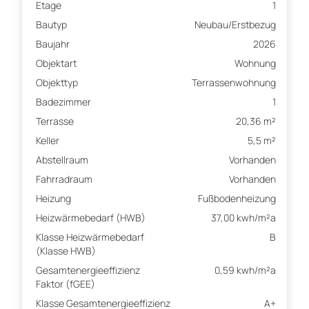
Etage
1
Bautyp
Neubau/Erstbezug
Baujahr
2026
Objektart
Wohnung
Objekttyp
Terrassenwohnung
Badezimmer
1
Terrasse
20,36 m²
Keller
5,5 m²
Abstellraum
Vorhanden
Fahrradraum
Vorhanden
Heizung
Fußbodenheizung
Heizwärmebedarf (HWB)
37,00 kwh/m²a
Klasse Heizwärmebedarf
B
(Klasse HWB)
Gesamtenergieeffizienz
0,59 kwh/m²a
Faktor (fGEE)
Klasse Gesamtenergieeffizienz
A+