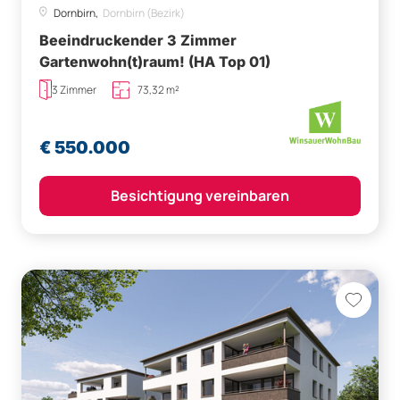
Dornbirn,
Dornbirn (Bezirk)
Beeindruckender 3 Zimmer
Gartenwohn(t)raum! (HA Top 01)
3 Zimmer
73,32 m²
€ 550.000
Besichtigung vereinbaren