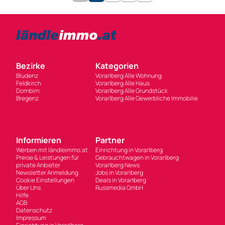
Bezirke
Kategorien
Bludenz
Vorarlberg Alle Wohnung
Feldkirch
Vorarlberg Alle Haus
Dornbirn
Vorarlberg Alle Grundstück
Bregenz
Vorarlberg Alle Gewerbliche Immobilie
Informieren
Partner
Werben mit ländleimmo.at
Einrichtung in Vorarlberg
Preise & Leistungen für
Gebrauchtwagen in Vorarlberg
private Anbieter
Vorarlberg News
Newsletter Anmeldung
Jobs in Vorarlberg
Cookie Einstellungen
Deals in Vorarlberg
Über Uns
Russmedia GmbH
Hilfe
AGB
Datenschutz
Impressum