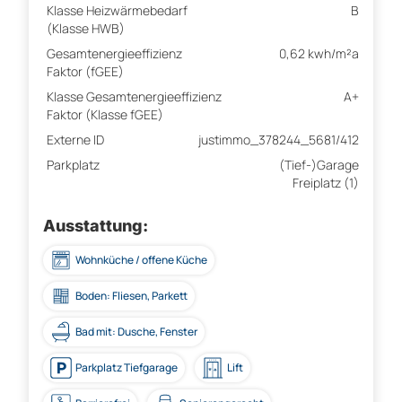
Klasse Heizwärmebedarf
B
(Klasse HWB)
Gesamtenergieeffizienz
0,62 kwh/m²a
Faktor (fGEE)
Klasse Gesamtenergieeffizienz
A+
Faktor (Klasse fGEE)
Externe ID
justimmo_378244_5681/412
Parkplatz
(Tief-)Garage
Freiplatz (1)
Ausstattung:
Wohnküche / offene Küche
Boden: Fliesen, Parkett
Bad mit: Dusche, Fenster
Parkplatz Tiefgarage
Lift