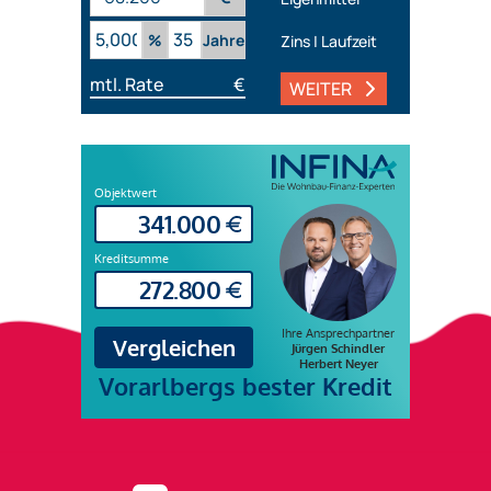
%
Jahre
Zins | Laufzeit
mtl. Rate
€
WEITER