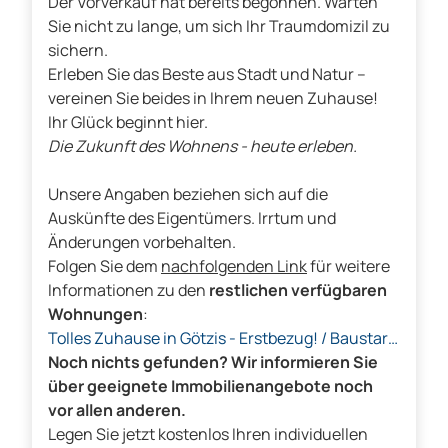
Der Vorverkauf hat bereits begonnen. Warten
Sie nicht zu lange, um sich Ihr Traumdomizil zu
sichern.
Erleben Sie das Beste aus Stadt und Natur –
vereinen Sie beides in Ihrem neuen Zuhause!
Ihr Glück beginnt hier.
Die Zukunft des Wohnens - heute erleben.
Unsere Angaben beziehen sich auf die
Auskünfte des Eigentümers. Irrtum und
Änderungen vorbehalten.
Folgen Sie dem
nachfolgenden Link
für weitere
Informationen zu den
restlichen verfügbaren
Wohnungen
:
Tolles Zuhause in Götzis - Erstbezug! / Baustart
erfolgt!
Noch nichts gefunden? Wir informieren Sie
über geeignete Immobilienangebote noch
vor allen anderen.
Legen Sie jetzt kostenlos Ihren individuellen