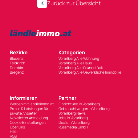
Zurück zur Übersicht
Bezirke
Kategorien
Bludenz
Vorarlberg Alle Wohnung
Feldkirch
Vorarlberg Alle Haus
Dornbirn
Vorarlberg Alle Grundstück
Bregenz
Vorarlberg Alle Gewerbliche Immobilie
Informieren
Partner
Werben mit ländleimmo.at
Einrichtung in Vorarlberg
Preise & Leistungen für
Gebrauchtwagen in Vorarlberg
private Anbieter
Vorarlberg News
Newsletter Anmeldung
Jobs in Vorarlberg
Cookie Einstellungen
Deals in Vorarlberg
Über Uns
Russmedia GmbH
Hilfe
AGB