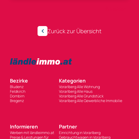
Anzeigen-ID 264041
Melden
Zurück zur Übersicht
Bezirke
Kategorien
Bludenz
Vorarlberg Alle Wohnung
Feldkirch
Vorarlberg Alle Haus
Dornbirn
Vorarlberg Alle Grundstück
Bregenz
Vorarlberg Alle Gewerbliche Immobilie
Informieren
Partner
Werben mit ländleimmo.at
Einrichtung in Vorarlberg
Preise & Leistungen für
Gebrauchtwagen in Vorarlberg