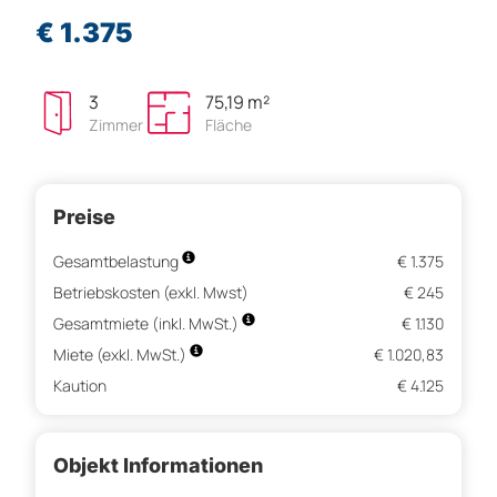
€ 1.375
3
75,19 m²
Zimmer
Fläche
Preise
Gesamtbelastung
€ 1.375
Betriebskosten (exkl. Mwst)
€ 245
Gesamtmiete (inkl. MwSt.)
€ 1.130
Miete (exkl. MwSt.)
€ 1.020,83
Kaution
€ 4.125
Objekt Informationen