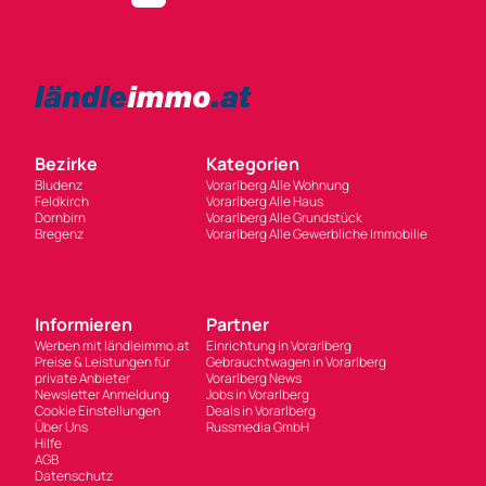
Bezirke
Kategorien
Bludenz
Vorarlberg Alle Wohnung
Feldkirch
Vorarlberg Alle Haus
Dornbirn
Vorarlberg Alle Grundstück
Bregenz
Vorarlberg Alle Gewerbliche Immobilie
Informieren
Partner
Werben mit ländleimmo.at
Einrichtung in Vorarlberg
Preise & Leistungen für
Gebrauchtwagen in Vorarlberg
private Anbieter
Vorarlberg News
Newsletter Anmeldung
Jobs in Vorarlberg
Cookie Einstellungen
Deals in Vorarlberg
Über Uns
Russmedia GmbH
Hilfe
AGB
Datenschutz