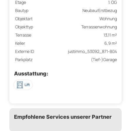
Etage
1. OG
Bautyp
Neubau/Erstbezug
Objektart
Wohnung
Objekttyp
Terrassenwohnung
Terrasse
13,11 m²
Keller
6,9 m²
Externe ID
justimmo_53092_871-B04
Parkplatz
(Tief-)Garage
Ausstattung:
Lift
Empfohlene Services unserer Partner