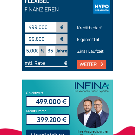
FLEXIBEL
FINANZIEREN
€
Kreditbedarf
€
Eigenmittel
%
Jahre
Zins | Laufzeit
mtl. Rate
€
WEITER