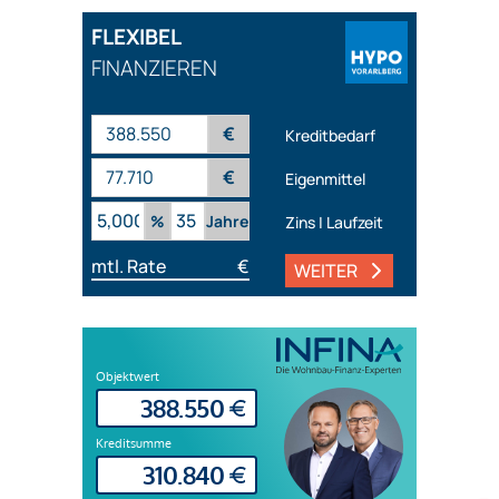
FLEXIBEL
FINANZIEREN
€
Kreditbedarf
€
Eigenmittel
%
Jahre
Zins | Laufzeit
mtl. Rate
€
WEITER