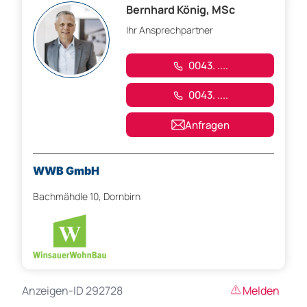
Bernhard König, MSc
Ihr Ansprechpartner
0043. ....
0043. ....
Anfragen
WWB GmbH
Bachmähdle 10, Dornbirn
Anzeigen-ID 292728
Melden