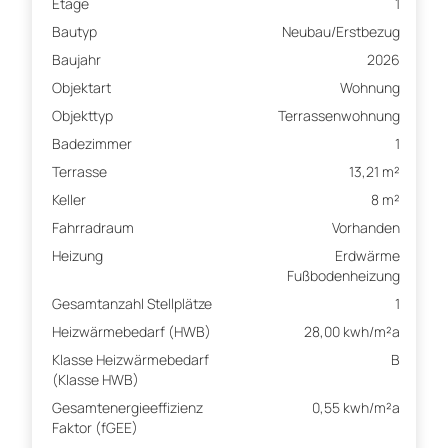
Etage
1
Bautyp
Neubau/Erstbezug
Baujahr
2026
Objektart
Wohnung
Objekttyp
Terrassenwohnung
Badezimmer
1
Terrasse
13,21 m²
Keller
8 m²
Fahrradraum
Vorhanden
Heizung
Erdwärme
Fußbodenheizung
Gesamtanzahl Stellplätze
1
Heizwärmebedarf (HWB)
28,00 kwh/m²a
Klasse Heizwärmebedarf
B
(Klasse HWB)
Gesamtenergieeffizienz
0,55 kwh/m²a
Faktor (fGEE)