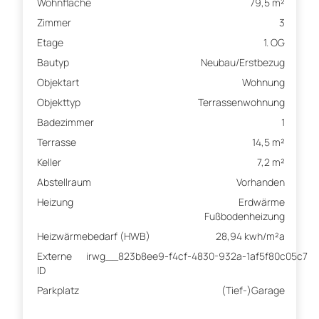
Wohnfläche
79,5 m²
Zimmer
3
Etage
1. OG
Bautyp
Neubau/Erstbezug
Objektart
Wohnung
Objekttyp
Terrassenwohnung
Badezimmer
1
Terrasse
14,5 m²
Keller
7,2 m²
Abstellraum
Vorhanden
Heizung
Erdwärme
Fußbodenheizung
Heizwärmebedarf (HWB)
28,94 kwh/m²a
Externe
irwg__823b8ee9-f4cf-4830-932a-1af5f80c05c7
ID
Parkplatz
(Tief-)Garage