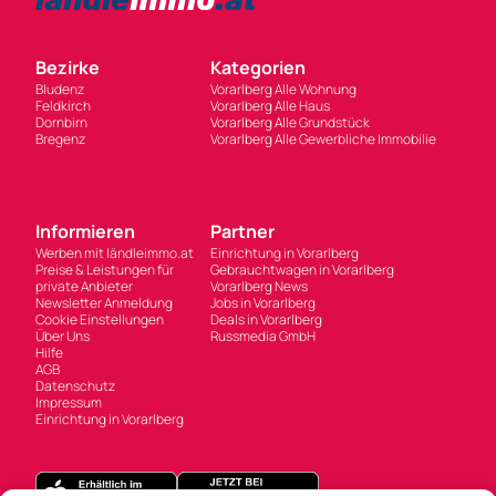
Bezirke
Kategorien
Bludenz
Vorarlberg Alle Wohnung
Feldkirch
Vorarlberg Alle Haus
Dornbirn
Vorarlberg Alle Grundstück
Bregenz
Vorarlberg Alle Gewerbliche Immobilie
Informieren
Partner
Werben mit ländleimmo.at
Einrichtung in Vorarlberg
Preise & Leistungen für
Gebrauchtwagen in Vorarlberg
private Anbieter
Vorarlberg News
Newsletter Anmeldung
Jobs in Vorarlberg
Cookie Einstellungen
Deals in Vorarlberg
Über Uns
Russmedia GmbH
Hilfe
AGB
Datenschutz
Impressum
Einrichtung in Vorarlberg