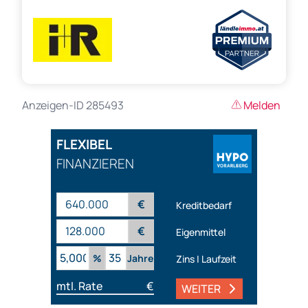
Anzeigen-ID 285493
Melden
FLEXIBEL
FINANZIEREN
€
Kreditbedarf
€
Eigenmittel
%
Jahre
Zins | Laufzeit
mtl. Rate
€
WEITER