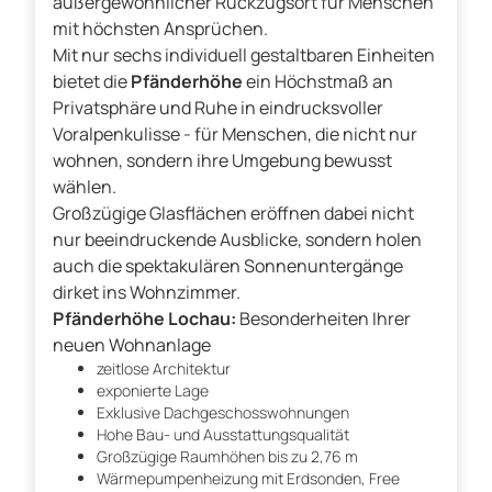
außergewöhnlicher Rückzugsort für Menschen
mit höchsten Ansprüchen.
Mit nur sechs individuell gestaltbaren Einheiten
bietet die
Pfänderhöhe
ein Höchstmaß an
Privatsphäre und Ruhe in eindrucksvoller
Voralpenkulisse - für Menschen, die nicht nur
wohnen, sondern ihre Umgebung bewusst
wählen.
Großzügige Glasflächen eröffnen dabei nicht
nur beeindruckende Ausblicke, sondern holen
auch die spektakulären Sonnenuntergänge
dirket ins Wohnzimmer.
Pfänderhöhe Lochau:
Besonderheiten Ihrer
neuen Wohnanlage
zeitlose Architektur
exponierte Lage
Exklusive Dachgeschosswohnungen
Hohe Bau- und Ausstattungsqualität
Großzügige Raumhöhen bis zu 2,76 m
Wärmepumpenheizung mit Erdsonden, Free