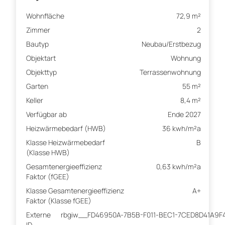
Wohnfläche
72,9 m²
Zimmer
2
Bautyp
Neubau/Erstbezug
Objektart
Wohnung
Objekttyp
Terrassenwohnung
Garten
55 m²
Keller
8,4 m²
Verfügbar ab
Ende 2027
Heizwärmebedarf (HWB)
36 kwh/m²a
Klasse Heizwärmebedarf
B
(Klasse HWB)
Gesamtenergieeffizienz
0,63 kwh/m²a
Faktor (fGEE)
Klasse Gesamtenergieeffizienz
A+
Faktor (Klasse fGEE)
Externe
rbgiw__FD46950A-7B5B-F011-BEC1-7CED8D41A9F
ID