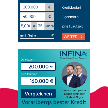
€
Kreditbedarf
€
Eigenmittel
%
Jahre
Zins | Laufzeit
mtl. Rate
€
WEITER