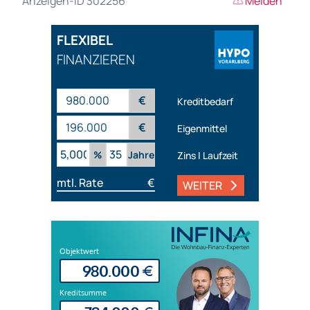
Anzeigen-ID 302256
Melden
FLEXIBEL
FINANZIEREN
€
Kreditbedarf
€
Eigenmittel
%
Jahre
Zins | Laufzeit
mtl. Rate
€
WEITER