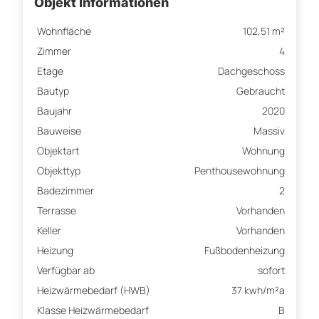
Objekt Informationen
Wohnfläche
102,51 m²
Zimmer
4
Etage
Dachgeschoss
Bautyp
Gebraucht
Baujahr
2020
Bauweise
Massiv
Objektart
Wohnung
Objekttyp
Penthousewohnung
Badezimmer
2
Terrasse
Vorhanden
Keller
Vorhanden
Heizung
Fußbodenheizung
Verfügbar ab
sofort
Heizwärmebedarf (HWB)
37 kwh/m²a
Klasse Heizwärmebedarf
B