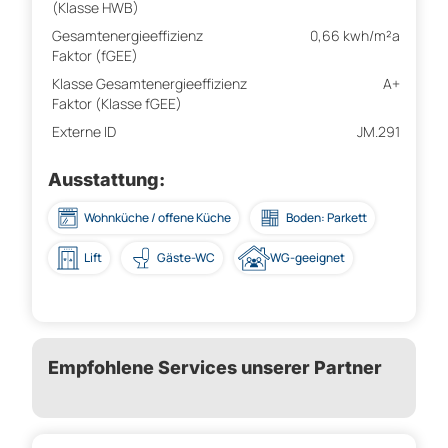
(Klasse HWB)
Gesamtenergieeffizienz
0,66 kwh/m²a
Faktor (fGEE)
Klasse Gesamtenergieeffizienz
A+
Faktor (Klasse fGEE)
Externe ID
JM.291
Ausstattung:
Wohnküche / offene Küche
Boden: Parkett
Lift
Gäste-WC
WG-geeignet
Empfohlene Services unserer Partner