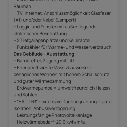
Räumen
+ TV-Internet: Anschlussmöglichkeit Glasfaser
(A1) und/oder Kabel (Lampert)
+ Loggia und Fenster mit außenliegender
elektrischer Beschattung
+ 2 Tiefgaragenplätze und Kellerabteil
+ Funkzähler für Wärme- und Wasserverbrauch
Das Gebäude - Ausstattung:
+ Barrierefrei, Zugang mit Lift
+ Energieeffiziente Massivbauweise =
behagliches Wohnen mit hohem Schallschutz
und guter Wärmedämmung
+ Erdwärmepumpe = umweltfreundlich Heizen
und Kühlen
+ "BAUDER" - extensive Dachbegrünung = gute
Isolation, Abflussverzögerung
+ Leistungsfähige Photovoltaikanlage
+ Heizwärmebedarf: 20,6 kwh/m²a,