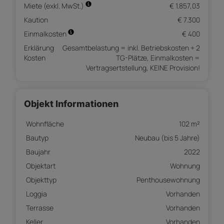
Miete (exkl. MwSt.)
€ 1.857,03
Kaution
€ 7.300
Einmalkosten
€ 400
Erklärung
Gesamtbelastung = inkl. Betriebskosten + 2
Kosten
TG-Plätze, Einmalkosten =
Vertragsertstellung, KEINE Provision!
Objekt Informationen
Wohnfläche
102 m²
Bautyp
Neubau (bis 5 Jahre)
Baujahr
2022
Objektart
Wohnung
Objekttyp
Penthousewohnung
Loggia
Vorhanden
Terrasse
Vorhanden
Keller
Vorhanden