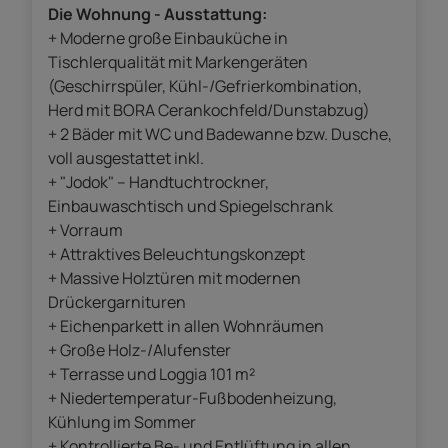
Die Wohnung - Ausstattung:
+ Moderne große Einbauküche in
Tischlerqualität mit Markengeräten
(Geschirrspüler, Kühl-/Gefrierkombination,
Herd mit BORA Cerankochfeld/Dunstabzug)
+ 2 Bäder mit WC und Badewanne bzw. Dusche,
voll ausgestattet inkl.
+ "Jodok" – Handtuchtrockner,
Einbauwaschtisch und Spiegelschrank
+ Vorraum
+ Attraktives Beleuchtungskonzept
+ Massive Holztüren mit modernen
Drückergarnituren
+ Eichenparkett in allen Wohnräumen
+ Große Holz-/Alufenster
+ Terrasse und Loggia 101 m²
+ Niedertemperatur-Fußbodenheizung,
Kühlung im Sommer
+ Kontrollierte Be- und Entlüftung in allen