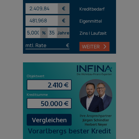
€
Kreditbedarf
€
Eigenmittel
%
Jahre
Zins | Laufzeit
mtl. Rate
€
WEITER