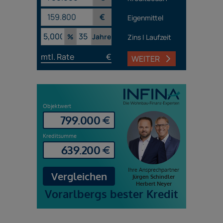
€
Eigenmittel
%
Jahre
Zins | Laufzeit
mtl. Rate
€
WEITER