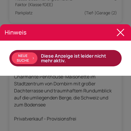
Faktor (Klasse fGEE)
Parkplatz
(Tief-)Garage (2)
Hinweis
Empfohlene Services unserer Partner
Diese Anzeige ist leider nicht
NEUE
mehr aktiv.
SUCHE
Objekt Beschreibung
Charmante Penthouse-Maisonette im
Stadtzentrum von Dornbirn mit großer
Dachterrasse und traumhaftem Rundumblick
auf die umliegenden Berge, die Schweiz und
zum Bodensee
Privatverkauf - Provisionsfrei