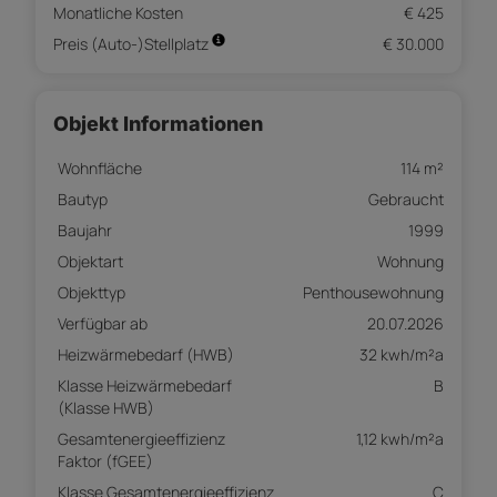
Monatliche Kosten
€ 425
Preis (Auto-)Stellplatz
€ 30.000
Objekt Informationen
Wohnfläche
114 m²
Bautyp
Gebraucht
Baujahr
1999
Objektart
Wohnung
Objekttyp
Penthousewohnung
Verfügbar ab
20.07.2026
Heizwärmebedarf (HWB)
32 kwh/m²a
Klasse Heizwärmebedarf
B
(Klasse HWB)
Gesamtenergieeffizienz
1,12 kwh/m²a
Faktor (fGEE)
Klasse Gesamtenergieeffizienz
C