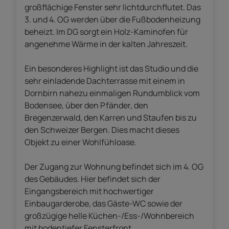
großflächige Fenster sehr lichtdurchflutet. Das
3. und 4. OG werden über die Fußbodenheizung
beheizt. Im DG sorgt ein Holz-Kaminofen für
angenehme Wärme in der kalten Jahreszeit.
Ein besonderes Highlight ist das Studio und die
sehr einladende Dachterrasse mit einem in
Dornbirn nahezu einmaligen Rundumblick vom
Bodensee, über den Pfänder, den
Bregenzerwald, den Karren und Staufen bis zu
den Schweizer Bergen. Dies macht dieses
Objekt zu einer Wohlfühloase.
Der Zugang zur Wohnung befindet sich im 4. OG
des Gebäudes. Hier befindet sich der
Eingangsbereich mit hochwertiger
Einbaugarderobe, das Gäste-WC sowie der
großzügige helle Küchen-/Ess-/Wohnbereich
mit bodentiefer Fensterfront.