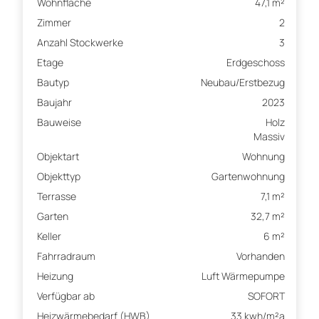
Wohnfläche
47,1 m²
Zimmer
2
Anzahl Stockwerke
3
Etage
Erdgeschoss
Bautyp
Neubau/Erstbezug
Baujahr
2023
Bauweise
Holz
Massiv
Objektart
Wohnung
Objekttyp
Gartenwohnung
Terrasse
7,1 m²
Garten
32,7 m²
Keller
6 m²
Fahrradraum
Vorhanden
Heizung
Luft Wärmepumpe
Verfügbar ab
SOFORT
Heizwärmebedarf (HWB)
33 kwh/m²a