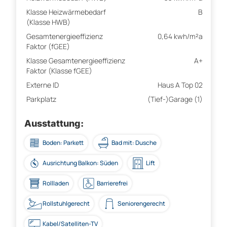
Klasse Heizwärmebedarf
B
(Klasse HWB)
Gesamtenergieeffizienz
0,64 kwh/m²a
Faktor (fGEE)
Klasse Gesamtenergieeffizienz
A+
Faktor (Klasse fGEE)
Externe ID
Haus A Top 02
Parkplatz
(Tief-)Garage (1)
Ausstattung:
Boden: Parkett
Bad mit: Dusche
Ausrichtung Balkon: Süden
Lift
Rollladen
Barrierefrei
Rollstuhlgerecht
Seniorengerecht
Kabel/Satelliten-TV