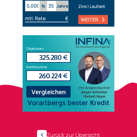
%
Jahre
Zins | Laufzeit
mtl. Rate
€
WEITER
Zurück zur Übersicht