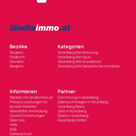
Bezirke
Kategorien
Bludenz
Vorarlberg Alle Wohnung
Feldkirch
Vorarlberg Alle Haus
Dornbirn
Vorarlberg Alle Grundstück
Bregenz
Vorarlberg Alle Gewerbliche Immobilie
Informieren
Partner
Werben mit ländleimmo.at
Einrichtung in Vorarlberg
Preise & Leistungen für
Gebrauchtwagen in Vorarlberg
private Anbieter
Vorarlberg News
Newsletter Anmeldung
Jobs in Vorarlberg
Cookie Einstellungen
Deals in Vorarlberg
Über Uns
Russmedia GmbH
Hilfe
AGB
Datenschutz