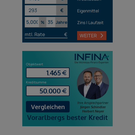
€
Eigenmittel
%
Jahre
Zins | Laufzeit
mtl. Rate
€
WEITER