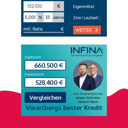
€
Eigenmittel
%
Jahre
Zins | Laufzeit
mtl. Rate
€
WEITER