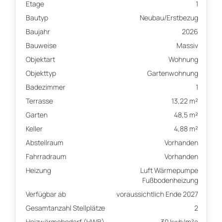
Etage
1
Bautyp
Neubau/Erstbezug
Baujahr
2026
Bauweise
Massiv
Objektart
Wohnung
Objekttyp
Gartenwohnung
Badezimmer
1
Terrasse
13,22 m²
Garten
48,5 m²
Keller
4,88 m²
Abstellraum
Vorhanden
Fahrradraum
Vorhanden
Heizung
Luft Wärmepumpe
Fußbodenheizung
Verfügbar ab
voraussichtlich Ende 2027
Gesamtanzahl Stellplätze
2
Heizwärmebedarf (HWB)
30 kwh/m²a