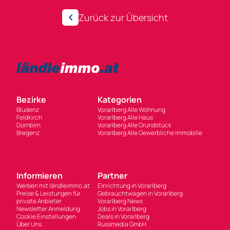
Zurück zur Übersicht
Bezirke
Kategorien
Bludenz
Vorarlberg Alle Wohnung
Feldkirch
Vorarlberg Alle Haus
Dornbirn
Vorarlberg Alle Grundstück
Bregenz
Vorarlberg Alle Gewerbliche Immobilie
Informieren
Partner
Werben mit ländleimmo.at
Einrichtung in Vorarlberg
Preise & Leistungen für
Gebrauchtwagen in Vorarlberg
private Anbieter
Vorarlberg News
Newsletter Anmeldung
Jobs in Vorarlberg
Cookie Einstellungen
Deals in Vorarlberg
Über Uns
Russmedia GmbH