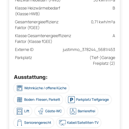
Klasse Heizwärmebedarf
B
(Klasse HWB)
Gesamtenergieeffizienz
0,71 kwh/m²a
Faktor (fGEE)
Klasse Gesamtenergieeffizienz
A
Faktor (Klasse fGEE)
Externe ID
justimmo_378244_5681/453
Parkplatz
(Tief-)Garage
Freiplatz (2)
Ausstattung:
Wohnküche / offene Küche
Boden: Fliesen, Parkett
Parkplatz Tiefgarage
Lift
Gäste-WC
Barrierefrei
Seniorengerecht
Kabel/Satelliten-TV