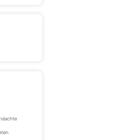
chdachte
eten.