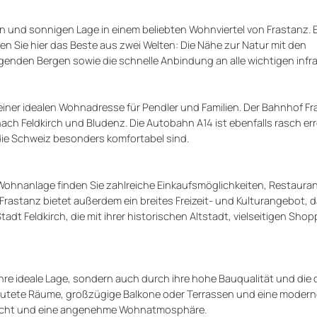
n und sonnigen Lage in einem beliebten Wohnviertel von Frastanz. E
n Sie hier das Beste aus zwei Welten: Die Nähe zur Natur mit den
den Bergen sowie die schnelle Anbindung an alle wichtigen infra
ner idealen Wohnadresse für Pendler und Familien. Der Bahnhof Fra
ch Feldkirch und Bludenz. Die Autobahn A14 ist ebenfalls rasch err
die Schweiz besonders komfortabel sind.
 Wohnanlage finden Sie zahlreiche Einkaufsmöglichkeiten, Restauran
rastanz bietet außerdem ein breites Freizeit- und Kulturangebot, d
dt Feldkirch, die mit ihrer historischen Altstadt, vielseitigen Shop
hre ideale Lage, sondern auch durch ihre hohe Bauqualität und di
flutete Räume, großzügige Balkone oder Terrassen und eine modern
eslicht und eine angenehme Wohnatmosphäre.