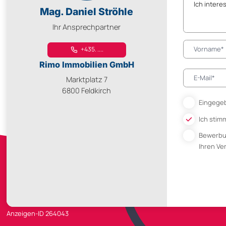
Mag. Daniel Ströhle
Ihr Ansprechpartner
+435. ....
Rimo Immobilien GmbH
Marktplatz 7
6800 Feldkirch
Eingegeb
Ich stim
Bewerb
Ihren V
Anzeigen-ID 264043