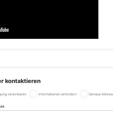
r kontaktieren
gung vereinbaren
Informationen anfordern
Genaue Adress
cht