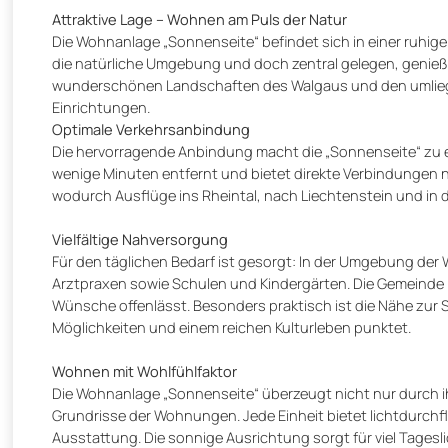
Attraktive Lage – Wohnen am Puls der Natur
Die Wohnanlage „Sonnenseite“ befindet sich in einer ruhige
die natürliche Umgebung und doch zentral gelegen, genieße
wunderschönen Landschaften des Walgaus und den umliegen
Einrichtungen.
Optimale Verkehrsanbindung
Die hervorragende Anbindung macht die „Sonnenseite“ zu ei
wenige Minuten entfernt und bietet direkte Verbindungen na
wodurch Ausflüge ins Rheintal, nach Liechtenstein und in 
Vielfältige Nahversorgung
Für den täglichen Bedarf ist gesorgt: In der Umgebung der
Arztpraxen sowie Schulen und Kindergärten. Die Gemeinde F
Wünsche offenlässt. Besonders praktisch ist die Nähe zur Sta
Möglichkeiten und einem reichen Kulturleben punktet.
Wohnen mit Wohlfühlfaktor
Die Wohnanlage „Sonnenseite“ überzeugt nicht nur durch i
Grundrisse der Wohnungen. Jede Einheit bietet lichtdurch
Ausstattung. Die sonnige Ausrichtung sorgt für viel Tag