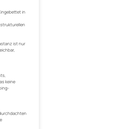
ingebettet in
strukturellen
stanz ist nur
eichbar,
ts,
as keine
ping-
e durchdachten
e