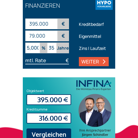
FINANZIEREN
€
Kreditbedarf
€
Eigenmittel
%
Jahre
Zins | Laufzeit
mtl. Rate
€
WEITER