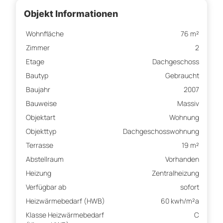
Objekt Informationen
Wohnfläche
76 m²
Zimmer
2
Etage
Dachgeschoss
Bautyp
Gebraucht
Baujahr
2007
Bauweise
Massiv
Objektart
Wohnung
Objekttyp
Dachgeschosswohnung
Terrasse
19 m²
Abstellraum
Vorhanden
Heizung
Zentralheizung
Verfügbar ab
sofort
Heizwärmebedarf (HWB)
60 kwh/m²a
Klasse Heizwärmebedarf
C