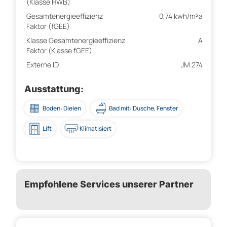
(Klasse HWB)
Gesamtenergieeffizienz
0,74 kwh/m²a
Faktor (fGEE)
Klasse Gesamtenergieeffizienz
A
Faktor (Klasse fGEE)
Externe ID
JM.274
Ausstattung:
Boden: Dielen
Bad mit: Dusche, Fenster
Lift
Klimatisiert
Empfohlene Services unserer Partner