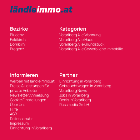
Bezirke
Kategorien
Bludenz
Vorarlberg Alle Wohnung
Feldkirch
Vorarlberg Alle Haus
Dornbirn
Vorarlberg Alle Grundstück
Bregenz
Vorarlberg Alle Gewerbliche Immobilie
Informieren
Partner
Werben mit ländleimmo.at
Einrichtung in Vorarlberg
Preise & Leistungen für
Gebrauchtwagen in Vorarlberg
private Anbieter
Vorarlberg News
Newsletter Anmeldung
Jobs in Vorarlberg
Cookie Einstellungen
Deals in Vorarlberg
Über Uns
Russmedia GmbH
Hilfe
AGB
Datenschutz
Impressum
Einrichtung in Vorarlberg