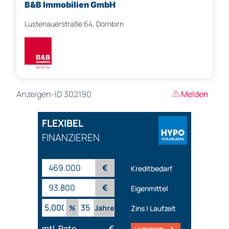
B&B Immobilien GmbH
Lustenauerstraße 64, Dornbirn
Anzeigen-ID 302190
Melden
FLEXIBEL
FINANZIEREN
€
Kreditbedarf
€
Eigenmittel
%
Jahre
Zins | Laufzeit
mtl. Rate
€