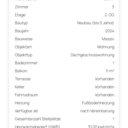
Zimmer
3
Etage
2. OG
Bautyp
Neubau (bis 5 Jahre)
Baujahr
2024
Bauweise
Massiv
Objektart
Wohnung
Objekttyp
Dachgeschosswohnung
Badezimmer
1
Balkon
11 m²
Terrasse
Vorhanden
Keller
Vorhanden
Fahrradraum
Vorhanden
Heizung
Fußbodenheizung
Verfügbar ab
nach Vereinbarung
Gesamtanzahl Stellplätze
1
Heizwärmebedarf (HWB)
31,00 kwh/m²a