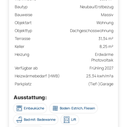
Bautyp
Neubau/Erstbezug
Bauweise
Massiv
Objektart
Wohnung
Objekttyp
Dachgeschosswohnung
Terrasse
31,34 m²
Keller
8,25 m²
Heizung
Erdwärme
Photovoltaik
Verfügbar ab
Frühling 2027
Heizwärmebedarf (HWB)
23,34 kwh/m²a
Parkplatz
(Tief-)Garage
Ausstattung:
Einbauküche
Boden: Estrich, Fliesen
Bad mit: Badewanne
Lift