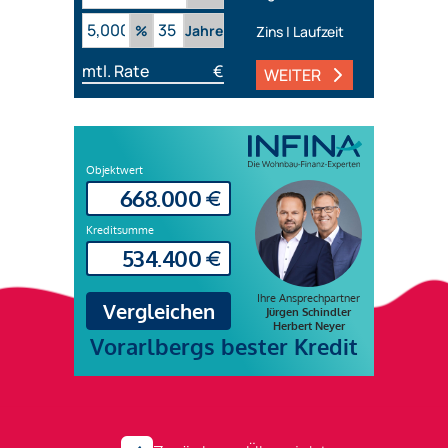
%
Jahre
Zins | Laufzeit
mtl. Rate
€
WEITER