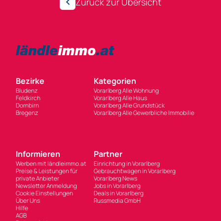
Zurück zur Übersicht
Bezirke
Kategorien
Bludenz
Vorarlberg Alle Wohnung
Feldkirch
Vorarlberg Alle Haus
Dornbirn
Vorarlberg Alle Grundstück
Bregenz
Vorarlberg Alle Gewerbliche Immobilie
Informieren
Partner
Werben mit ländleimmo.at
Einrichtung in Vorarlberg
Preise & Leistungen für
Gebrauchtwagen in Vorarlberg
private Anbieter
Vorarlberg News
Newsletter Anmeldung
Jobs in Vorarlberg
Cookie Einstellungen
Deals in Vorarlberg
Über Uns
Russmedia GmbH
Hilfe
AGB