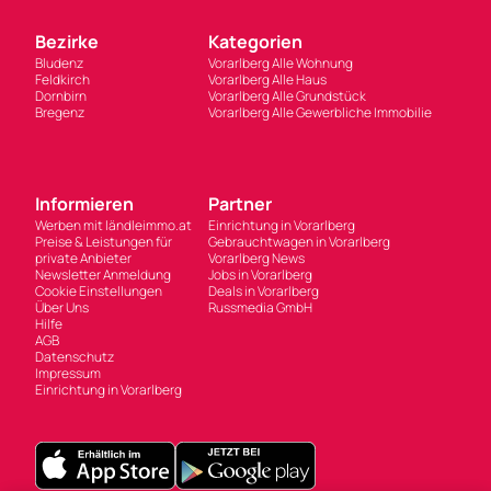
Bezirke
Kategorien
Bludenz
Vorarlberg Alle Wohnung
Feldkirch
Vorarlberg Alle Haus
Dornbirn
Vorarlberg Alle Grundstück
Bregenz
Vorarlberg Alle Gewerbliche Immobilie
Informieren
Partner
Werben mit ländleimmo.at
Einrichtung in Vorarlberg
Preise & Leistungen für
Gebrauchtwagen in Vorarlberg
private Anbieter
Vorarlberg News
Newsletter Anmeldung
Jobs in Vorarlberg
Cookie Einstellungen
Deals in Vorarlberg
Über Uns
Russmedia GmbH
Hilfe
AGB
Datenschutz
Impressum
Einrichtung in Vorarlberg