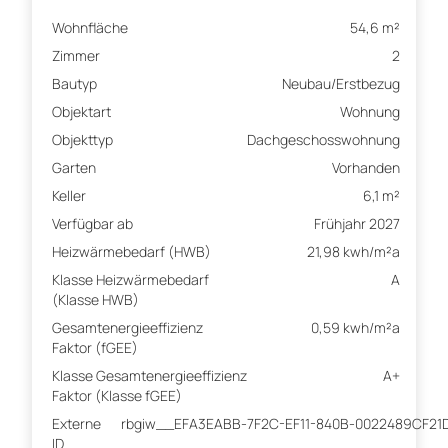
Wohnfläche
54,6 m²
Zimmer
2
Bautyp
Neubau/Erstbezug
Objektart
Wohnung
Objekttyp
Dachgeschosswohnung
Garten
Vorhanden
Keller
6,1 m²
Verfügbar ab
Frühjahr 2027
Heizwärmebedarf (HWB)
21,98 kwh/m²a
Klasse Heizwärmebedarf
A
(Klasse HWB)
Gesamtenergieeffizienz
0,59 kwh/m²a
Faktor (fGEE)
Klasse Gesamtenergieeffizienz
A+
Faktor (Klasse fGEE)
Externe
rbgiw__EFA3EABB-7F2C-EF11-840B-0022489CF21
ID