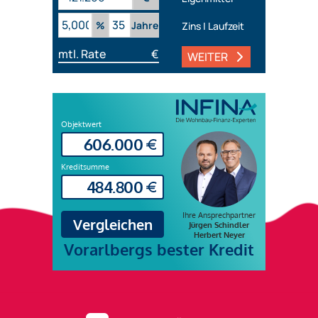
%
Jahre
Zins | Laufzeit
mtl. Rate
€
WEITER