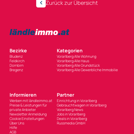
Zurück zur Übersicht
Bezirke
Kategorien
Bludenz
Vorarlberg Alle Wohnung
Feldkirch
Vorarlberg Alle Haus
Dornbirn
Vorarlberg Alle Grundstück
Bregenz
Vorarlberg Alle Gewerbliche Immobilie
Informieren
Partner
Werben mit ländleimmo.at
Einrichtung in Vorarlberg
Preise & Leistungen für
Gebrauchtwagen in Vorarlberg
private Anbieter
Vorarlberg News
Newsletter Anmeldung
Jobs in Vorarlberg
Cookie Einstellungen
Deals in Vorarlberg
Über Uns
Russmedia GmbH
Hilfe
AGB