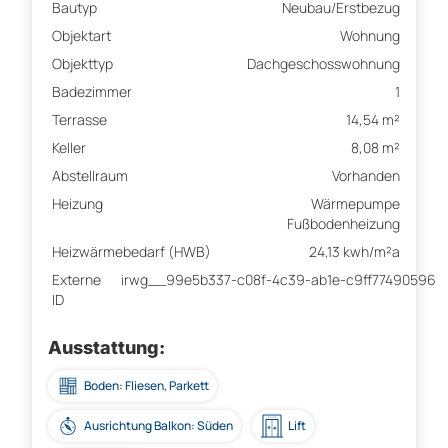
Bautyp
Neubau/Erstbezug
Objektart
Wohnung
Objekttyp
Dachgeschosswohnung
Badezimmer
1
Terrasse
14,54 m²
Keller
8,08 m²
Abstellraum
Vorhanden
Heizung
Wärmepumpe
Fußbodenheizung
Heizwärmebedarf (HWB)
24,13 kwh/m²a
Externe
irwg__99e5b337-c08f-4c39-ab1e-c9ff77490596
ID
Ausstattung:
Boden: Fliesen, Parkett
Ausrichtung Balkon: Süden
Lift