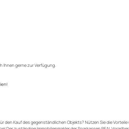
ch Ihnen gerne zur Verfügung.
ien!
ür den Kauf des gegenständlichen Objekts? Nützen Sie die Vorteile
! Der zuständige Immobilienmakler der Sparkassen REAL Vorarlbe