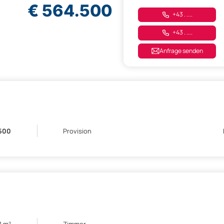
€ 564.500
+43 . ....
+43 . ....
Anfrage senden
500
Provision