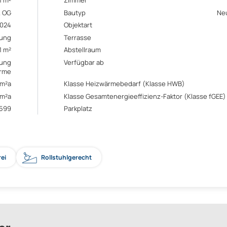
1 m²
Zimmer
. OG
Bautyp
Ne
024
Objektart
ung
Terrasse
1 m²
Abstellraum
ung
Verfügbar ab
rme
/m²a
Klasse Heizwärmebedarf (Klasse HWB)
/m²a
Klasse Gesamtenergieeffizienz-Faktor (Klasse fGEE)
599
Parkplatz
rei
Rollstuhlgerecht