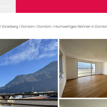
ormieren
/
Vorarlberg
/
Dornbirn
/ Dornbirn
/
Hochwertiges Wohnen in Dornbirn