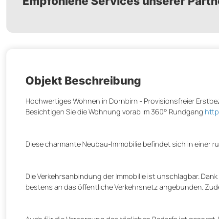
Empfohlene Services unserer Partn
Objekt Beschreibung
Hochwertiges Wohnen in Dornbirn - Provisionsfreier Erstbe
Besichtigen Sie die Wohnung vorab im 360° Rundgang
htt
Diese charmante Neubau-Immobilie befindet sich in einer r
Die Verkehrsanbindung der Immobilie ist unschlagbar. Dan
bestens an das öffentliche Verkehrsnetz angebunden. Zude
Auch für die Versorgung des täglichen Bedarfs ist gesorgt