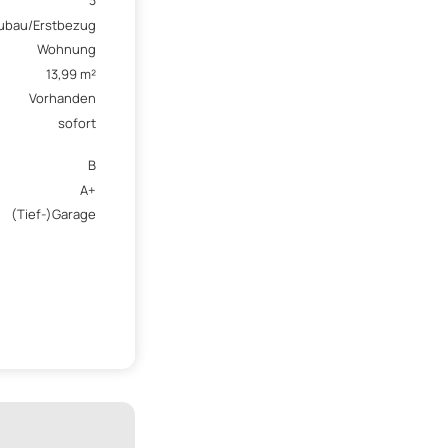
3
ubau/Erstbezug
Wohnung
13,99 m²
Vorhanden
sofort
B
A+
(Tief-)Garage