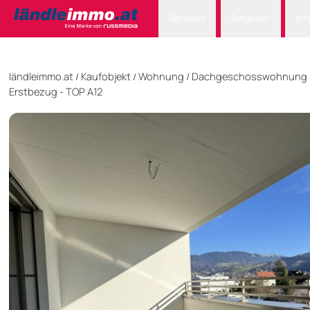
Services
Ratgeber
Inf
ländleimmo.at
Kaufobjekt
Wohnung
/
Dachgeschosswohnung
/
/
Erstbezug - TOP A12