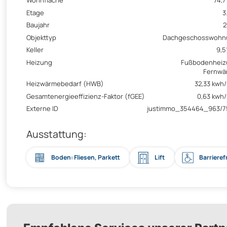
Wohnfläche
74,7
Etage
3
Baujahr
2
Objekttyp
Dachgeschosswohn
Keller
9,5
Heizung
Fußbodenheiz
Fernwä
Heizwärmebedarf (HWB)
32,33 kwh
Gesamtenergieeffizienz-Faktor (fGEE)
0,63 kwh
Externe ID
justimmo_354464_963/7
Ausstattung:
Boden: Fliesen, Parkett
Lift
Barrieref