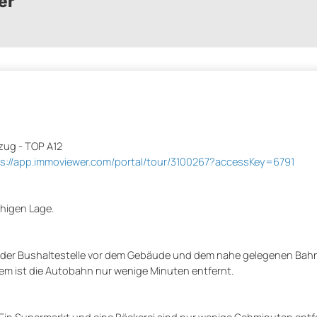
er
zug - TOP A12
ps://app.immoviewer.com/portal/tour/3100267?accessKey=6791
uhigen Lage.
k der Bushaltestelle vor dem Gebäude und dem nahe gelegenen Bahn
m ist die Autobahn nur wenige Minuten entfernt.
. Ein Supermarkt und eine Bäckerei sind nur wenige Gehminuten ent