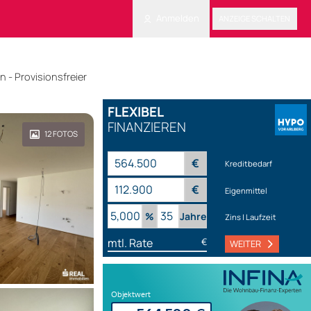
Anmelden
ANZEIGE SCHALTEN
 - Provisionsfreier
FLEXIBEL
FINANZIEREN
12
FOTOS
€
Kreditbedarf
€
Eigenmittel
%
Jahre
Zins | Laufzeit
mtl. Rate
€
WEITER