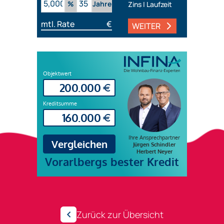
%
Jahre
Zins | Laufzeit
mtl. Rate
€
WEITER
Zurück zur Übersicht