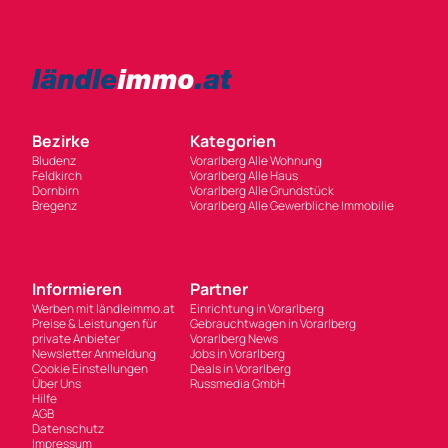
Bezirke
Kategorien
Bludenz
Vorarlberg Alle Wohnung
Feldkirch
Vorarlberg Alle Haus
Dornbirn
Vorarlberg Alle Grundstück
Bregenz
Vorarlberg Alle Gewerbliche Immobilie
Informieren
Partner
Werben mit ländleimmo.at
Einrichtung in Vorarlberg
Preise & Leistungen für
Gebrauchtwagen in Vorarlberg
private Anbieter
Vorarlberg News
Newsletter Anmeldung
Jobs in Vorarlberg
Cookie Einstellungen
Deals in Vorarlberg
Über Uns
Russmedia GmbH
Hilfe
AGB
Datenschutz
Impressum