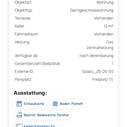
Objektart
Wohnung
Objekttyp
Dachgeschosswohnung
Terrasse
Vorhanden
Keller
12 m²
Fahrradraum
Vorhanden
Heizung
Gas
Zentralheizung
Verfügbar ab
nach Vereinbarung
Gesamtanzahl Stellplätze
1
Externe ID
Szabo_JSi-26-50
Parkplatz
Freiplatz (1)
Ausstattung:
Einbauküche
Boden: Parkett
Bad mit: Badewanne, Fenster
Kabel/Satelliten-TV