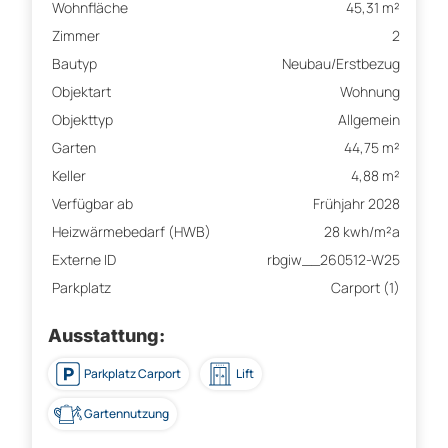
Wohnfläche
45,31 m²
Zimmer
2
Bautyp
Neubau/Erstbezug
Objektart
Wohnung
Objekttyp
Allgemein
Garten
44,75 m²
Keller
4,88 m²
Verfügbar ab
Frühjahr 2028
Heizwärmebedarf (HWB)
28 kwh/m²a
Externe ID
rbgiw__260512-W25
Parkplatz
Carport (1)
Ausstattung:
Parkplatz Carport
Lift
Gartennutzung