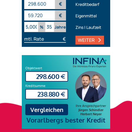
€
Kreditbedarf
€
Eigenmittel
%
Jahre
Zins | Laufzeit
mtl. Rate
€
WEITER