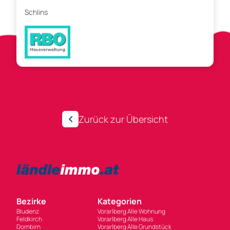
Schlins
Anzeigen-ID 303966
Melden
Zurück zur Übersicht
Bezirke
Kategorien
Bludenz
Vorarlberg Alle Wohnung
Feldkirch
Vorarlberg Alle Haus
Dornbirn
Vorarlberg Alle Grundstück