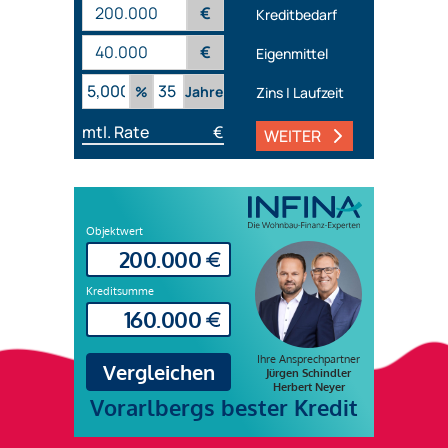
€
Kreditbedarf
€
Eigenmittel
%
Jahre
Zins | Laufzeit
mtl. Rate
€
WEITER