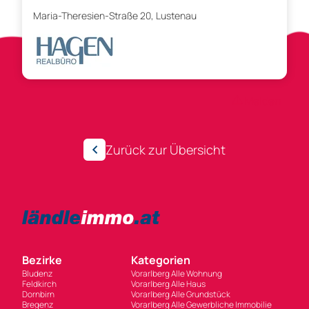
Maria-Theresien-Straße 20, Lustenau
Anzeigen-ID 302893
Melden
Zurück zur Übersicht
Bezirke
Kategorien
Bludenz
Vorarlberg Alle Wohnung
Feldkirch
Vorarlberg Alle Haus
Dornbirn
Vorarlberg Alle Grundstück
Bregenz
Vorarlberg Alle Gewerbliche Immobilie