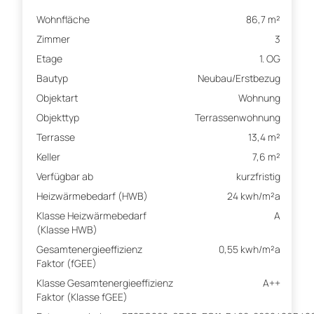
Wohnfläche
86,7 m²
Zimmer
3
Etage
1. OG
Bautyp
Neubau/Erstbezug
Objektart
Wohnung
Objekttyp
Terrassenwohnung
Terrasse
13,4 m²
Keller
7,6 m²
Verfügbar ab
kurzfristig
Heizwärmebedarf (HWB)
24 kwh/m²a
Klasse Heizwärmebedarf
A
(Klasse HWB)
Gesamtenergieeffizienz
0,55 kwh/m²a
Faktor (fGEE)
Klasse Gesamtenergieeffizienz
A++
Faktor (Klasse fGEE)