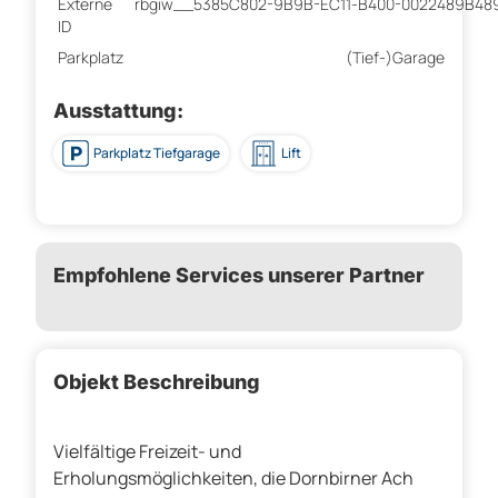
Externe
rbgiw__5385C802-9B9B-EC11-B400-0022489B48
ID
Parkplatz
(Tief-)Garage
Ausstattung:
Parkplatz Tiefgarage
Lift
Empfohlene Services unserer Partner
Objekt Beschreibung
Vielfältige Freizeit- und
Erholungsmöglichkeiten, die Dornbirner Ach