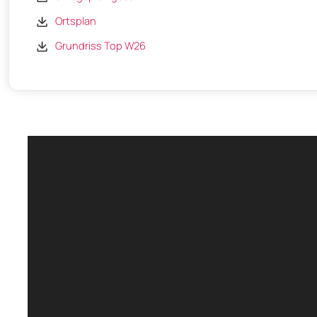
Ortsplan
Grundriss Top W26