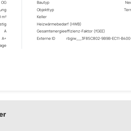
. OG
Bautyp
Ne
ung
Objekttyp
Ter
0 m²
Keller
stig
Heizwärmebedarf (HWB)
A
Gesamtenergieeffizienz-Faktor (fGEE)
A+
Externe ID
rbgiw__3F85C802-9B9B-EC11-B40
rage
er