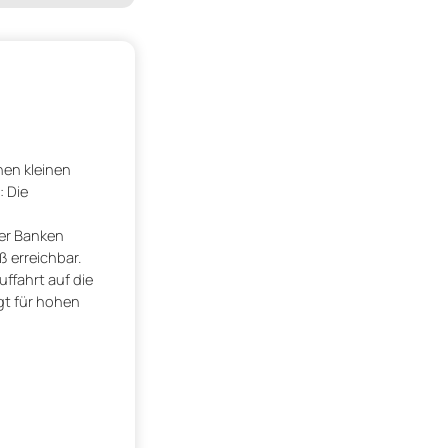
nen kleinen
: Die
der Banken
 erreichbar.
ffahrt auf die
gt für hohen