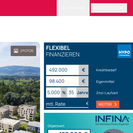
Anmelden
ANZEIGE SCHALTEN
FLEXIBEL
2
FOTOS
FINANZIEREN
€
Kreditbedarf
€
Eigenmittel
%
Jahre
Zins | Laufzeit
mtl. Rate
€
WEITER