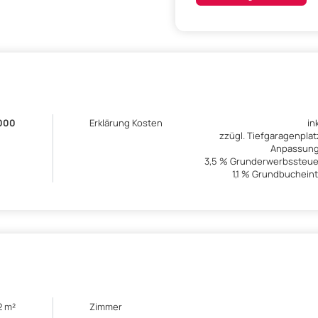
000
Erklärung Kosten
in
zzügl. Tiefgaragenpla
Anpassung
3,5 % Grunderwerbssteue
1,1 % Grundbuchei
2 m²
Zimmer