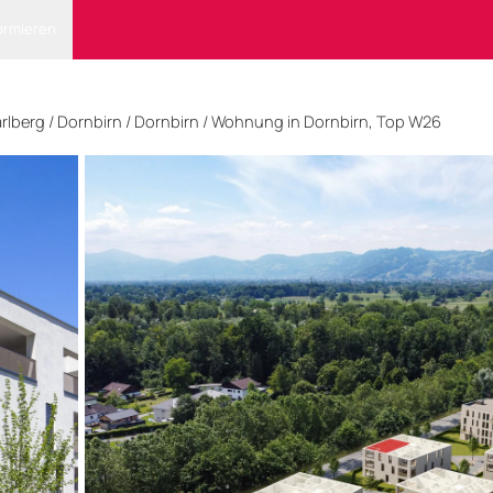
ormieren
rlberg
/
Dornbirn
/ Dornbirn
/
Wohnung in Dornbirn, Top W26