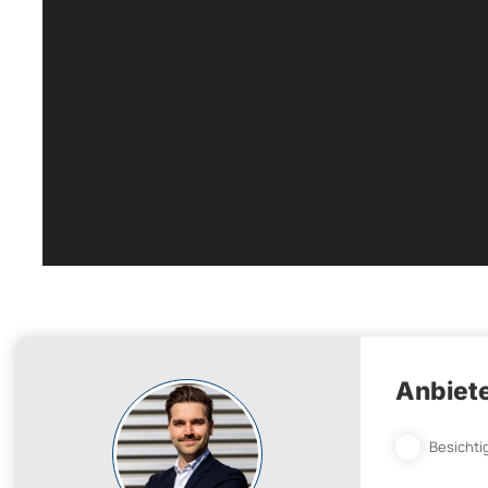
Anbiete
Besichti