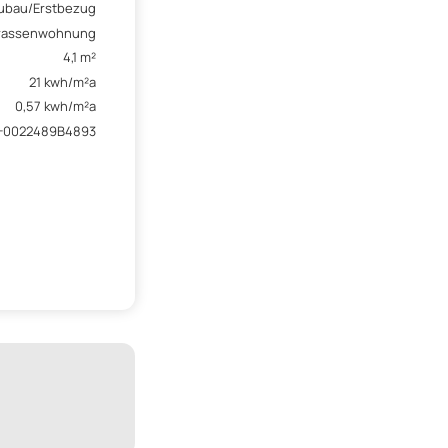
ubau/Erstbezug
rassenwohnung
4,1 m²
21 kwh/m²a
0,57 kwh/m²a
0-0022489B4893