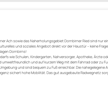
birner Ach sowie das Naherholungsgebiet Dornbirner Ried sind nur ei
ulturelles und soziales Angebot direkt vor der Haustür – keine Frage
lagen Dornbirns!
edarfs wie Schulen, Kindergarten, Nahversorger, Apotheke, Ärzte o
d umweltfreundlich und auf kurzem Weg mit dem Fahrrad oder zu Fuß
 Umgebung und sind bequem zu Fuß erreichbar. Die nahegelegene Au
regenz sichert hohe Mobilität. Das gut ausgebaute Radwegnetz sor