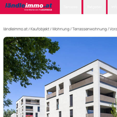
Services
Ratgeber
Inf
ländleimmo.at
Kaufobjekt
Wohnung
/
Terrassenwohnung
/
Vora
/
/