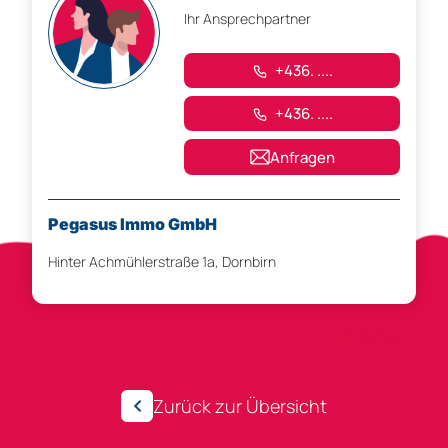
Ihr Ansprechpartner
+436. ....
+436. ....
Anfragen
Pegasus Immo GmbH
Hinter Achmühlerstraße 1a, Dornbirn
Anzeigen-ID 233482
Melden
Zurück zur Übersicht