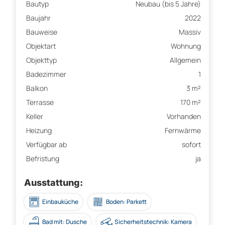
Bautyp
Neubau (bis 5 Jahre)
Baujahr
2022
Bauweise
Massiv
Objektart
Wohnung
Objekttyp
Allgemein
Badezimmer
1
Balkon
3 m²
Terrasse
170 m²
Keller
Vorhanden
Heizung
Fernwärme
Verfügbar ab
sofort
Befristung
ja
Ausstattung:
Einbauküche
Boden: Parkett
Bad mit: Dusche
Sicherheitstechnik: Kamera