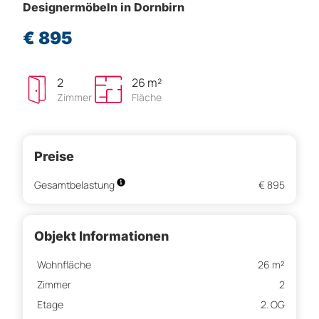
Designermöbeln in Dornbirn
€ 895
2
26 m²
Zimmer
Fläche
Preise
Gesamtbelastung
€ 895
Objekt Informationen
Wohnfläche
26 m²
Zimmer
2
Etage
2. OG