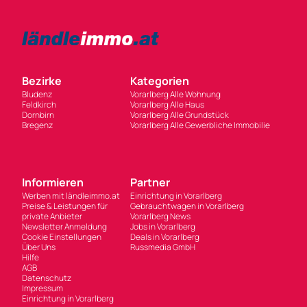
Bezirke
Kategorien
Bludenz
Vorarlberg Alle Wohnung
Feldkirch
Vorarlberg Alle Haus
Dornbirn
Vorarlberg Alle Grundstück
Bregenz
Vorarlberg Alle Gewerbliche Immobilie
Informieren
Partner
Werben mit ländleimmo.at
Einrichtung in Vorarlberg
Preise & Leistungen für
Gebrauchtwagen in Vorarlberg
private Anbieter
Vorarlberg News
Newsletter Anmeldung
Jobs in Vorarlberg
Cookie Einstellungen
Deals in Vorarlberg
Über Uns
Russmedia GmbH
Hilfe
AGB
Datenschutz
Impressum
Einrichtung in Vorarlberg