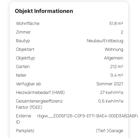
Objekt Informationen
Wohnfläche
51,8 m²
Zimmer
2
Bautyp
Neubau/Erstbezug
Objektart
Wohnung
Objekttyp
Allgemein
Garten
212 m²
Keller
9,4 m²
Verfügbar ab
Sommer 2027
Heizwärmebedarf (HWB)
27 kwh/m²a
Gesamtenergieeffizienz
0,6 kwh/m²a
Faktor (fGEE)
Externe
rbgiw__ED05F126-C0F9-EF11-BAE4-000D3AB2ABF
ID
Parkplatz
(Tief-)Garage