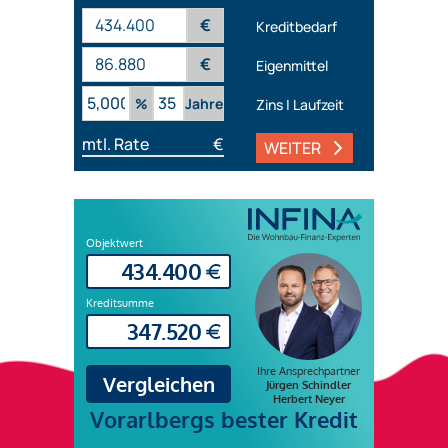
€
Kreditbedarf
€
Eigenmittel
%
Jahre
Zins | Laufzeit
mtl. Rate
€
WEITER