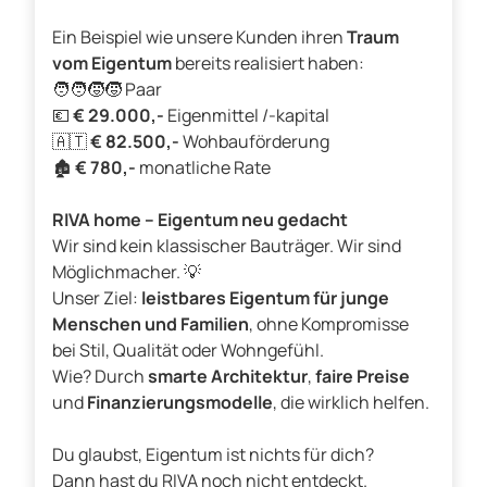
Ein Beispiel wie unsere Kunden ihren
Traum
vom Eigentum
bereits realisiert haben:
🧑‍🧑‍🧒‍🧒 Paar
💶
€ 29.000,-
Eigenmittel /-kapital
🇦🇹
€ 82.500,-
Wohbauförderung
🏚️
€ 780,-
monatliche Rate
RIVA home – Eigentum neu gedacht
Wir sind kein klassischer Bauträger. Wir sind
Möglichmacher. 💡
Unser Ziel:
leistbares Eigentum für junge
Menschen und Familien
, ohne Kompromisse
bei Stil, Qualität oder Wohngefühl.
Wie? Durch
smarte Architektur
,
faire Preise
und
Finanzierungsmodelle
, die wirklich helfen.
Du glaubst, Eigentum ist nichts für dich?
Dann hast du RIVA noch nicht entdeckt.