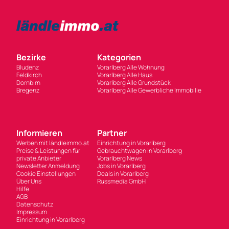
Bezirke
Kategorien
Bludenz
Vorarlberg Alle Wohnung
Feldkirch
Vorarlberg Alle Haus
Dornbirn
Vorarlberg Alle Grundstück
Bregenz
Vorarlberg Alle Gewerbliche Immobilie
Informieren
Partner
Werben mit ländleimmo.at
Einrichtung in Vorarlberg
Preise & Leistungen für
Gebrauchtwagen in Vorarlberg
private Anbieter
Vorarlberg News
Newsletter Anmeldung
Jobs in Vorarlberg
Cookie Einstellungen
Deals in Vorarlberg
Über Uns
Russmedia GmbH
Hilfe
AGB
Datenschutz
Impressum
Einrichtung in Vorarlberg