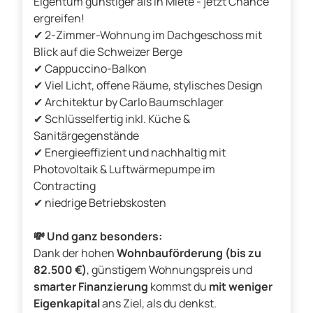
Eigentum günstiger als in Miete - jetzt Chance
ergreifen!
✔ 2-Zimmer-Wohnung im Dachgeschoss mit
Blick auf die Schweizer Berge
✔ Cappuccino-Balkon
✔ Viel Licht, offene Räume, stylisches Design
✔ Architektur by Carlo Baumschlager
✔ Schlüsselfertig inkl. Küche &
Sanitärgegenstände
✔ Energieeffizient und nachhaltig mit
Photovoltaik & Luftwärmepumpe im
Contracting
✔ niedrige Betriebskosten
💸 Und ganz besonders:
Dank der hohen
Wohnbauförderung (bis zu
82.500 €)
, günstigem Wohnungspreis und
smarter Finanzierung
kommst du
mit weniger
Eigenkapital
ans Ziel, als du denkst.