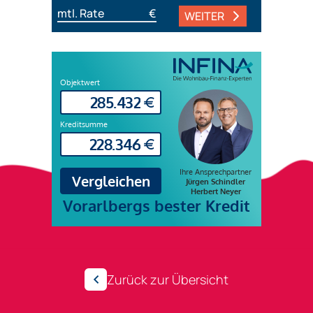
mtl. Rate
€
WEITER
Zurück zur Übersicht