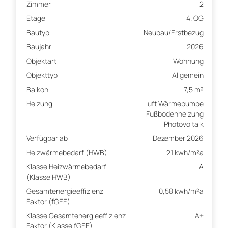
Zimmer
2
Etage
4. OG
Bautyp
Neubau/Erstbezug
Baujahr
2026
Objektart
Wohnung
Objekttyp
Allgemein
Balkon
7,5 m²
Heizung
Luft Wärmepumpe
Fußbodenheizung
Photovoltaik
Verfügbar ab
Dezember 2026
Heizwärmebedarf (HWB)
21 kwh/m²a
Klasse Heizwärmebedarf
A
(Klasse HWB)
Gesamtenergieeffizienz
0,58 kwh/m²a
Faktor (fGEE)
Klasse Gesamtenergieeffizienz
A+
Faktor (Klasse fGEE)