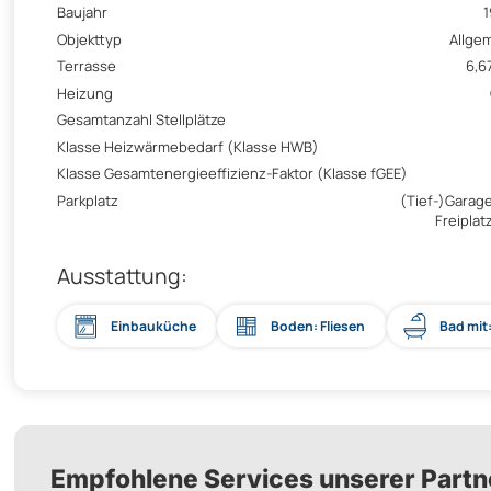
Baujahr
Objekttyp
Allge
Terrasse
6,6
Heizung
Gesamtanzahl Stellplätze
Klasse Heizwärmebedarf (Klasse HWB)
Klasse Gesamtenergieeffizienz-Faktor (Klasse fGEE)
Parkplatz
(Tief-)Garage
Freiplatz
Ausstattung:
Einbauküche
Boden: Fliesen
Bad mit
Empfohlene Services unserer Partn