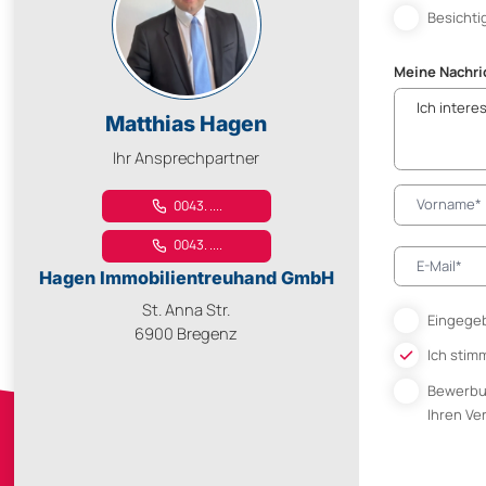
Besichti
Meine Nachri
Matthias Hagen
Ihr Ansprechpartner
0043. ....
0043. ....
Hagen Immobilientreuhand GmbH
St. Anna Str.
Eingegeb
6900 Bregenz
Ich stim
Bewerb
Ihren V