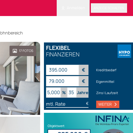
Anmelden
ANZEIGE SCHALTEN
ohnbereich
FLEXIBEL
17
FOTOS
FINANZIEREN
€
Kreditbedarf
€
Eigenmittel
%
Jahre
Zins | Laufzeit
mtl. Rate
€
WEITER