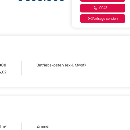
0043. ....
Anfrage senden
000
Betriebskosten (exkl. Mwst)
4,02
1 m²
Zimmer