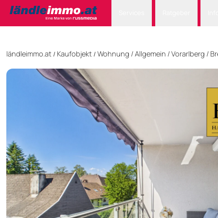
Services
Ratgeber
Inf
ländleimmo.at
Kaufobjekt
Wohnung
/
Allgemein
/
Vorarlberg
/
Br
/
/