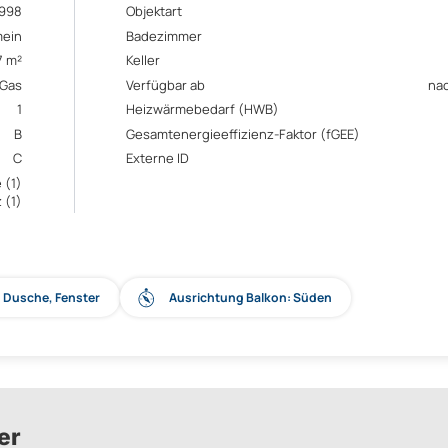
1998
Objektart
mein
Badezimmer
7 m²
Keller
Gas
Verfügbar ab
na
1
Heizwärmebedarf (HWB)
B
Gesamtenergieeffizienz-Faktor (fGEE)
C
Externe ID
 (1)
 (1)
: Dusche, Fenster
Ausrichtung Balkon: Süden
er