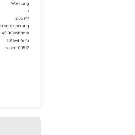
Wohnung
1
2,85 m²
ch Vereinbarung
45,00 kwh/m²a
1,01 kwh/m²a
Hagen-00512