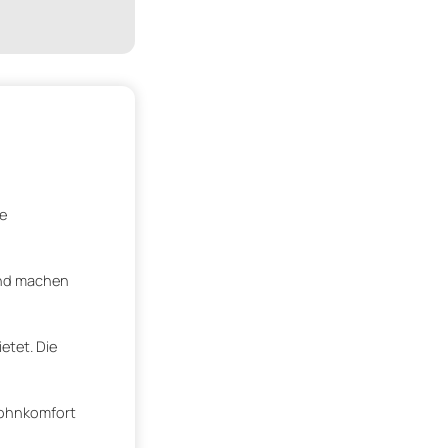
e
und machen
etet. Die
Wohnkomfort