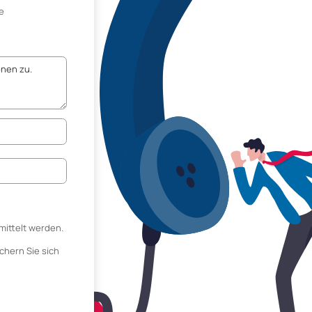
e
mittelt werden.
chern Sie sich