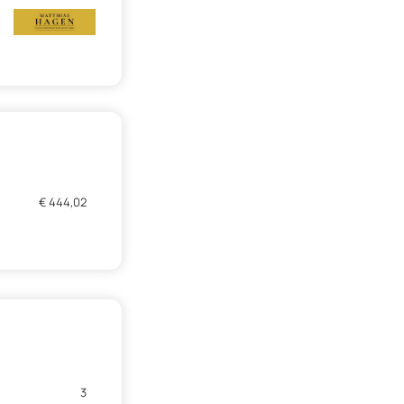
€ 444,02
3