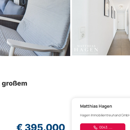
 großem
Matthias Hagen
Hagen Immobilientreuhand Gmb
€ 395.000
0043. ....