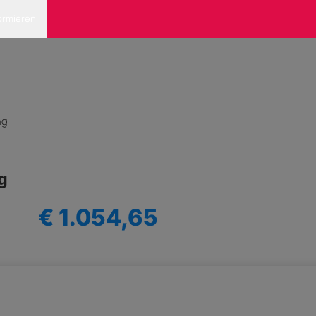
ormieren
ng
g
€ 1.054,65