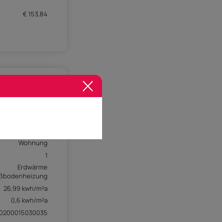
€ 153,84
2
u (bis 5 Jahre)
Wohnung
1
Erdwärme
ßbodenheizung
26,99 kwh/m²a
0,6 kwh/m²a
0200015030035