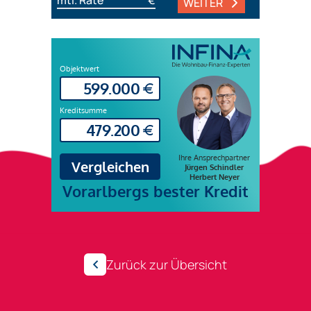
mtl. Rate
€
WEITER
Zurück zur Übersicht