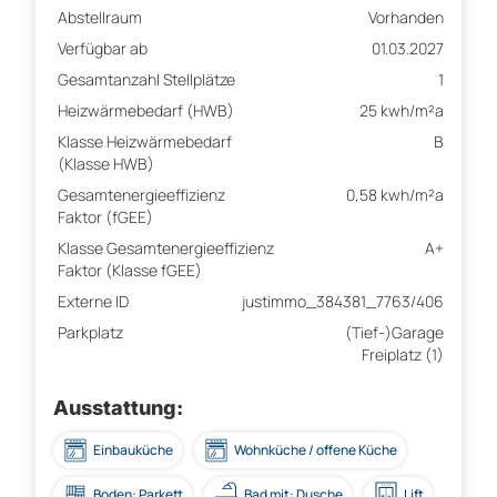
Abstellraum
Vorhanden
Verfügbar ab
01.03.2027
Gesamtanzahl Stellplätze
1
Heizwärmebedarf (HWB)
25 kwh/m²a
Klasse Heizwärmebedarf
B
(Klasse HWB)
Gesamtenergieeffizienz
0,58 kwh/m²a
Faktor (fGEE)
Klasse Gesamtenergieeffizienz
A+
Faktor (Klasse fGEE)
Externe ID
justimmo_384381_7763/406
Parkplatz
(Tief-)Garage
Freiplatz (1)
Ausstattung:
Einbauküche
Wohnküche / offene Küche
Boden: Parkett
Bad mit: Dusche
Lift