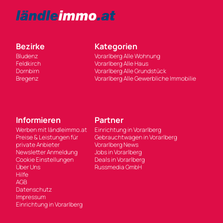
Bezirke
Kategorien
Bludenz
Vorarlberg Alle Wohnung
Feldkirch
Vorarlberg Alle Haus
Dornbirn
Vorarlberg Alle Grundstück
Bregenz
Vorarlberg Alle Gewerbliche Immobilie
Informieren
Partner
Werben mit ländleimmo.at
Einrichtung in Vorarlberg
Preise & Leistungen für
Gebrauchtwagen in Vorarlberg
private Anbieter
Vorarlberg News
Newsletter Anmeldung
Jobs in Vorarlberg
Cookie Einstellungen
Deals in Vorarlberg
Über Uns
Russmedia GmbH
Hilfe
AGB
Datenschutz
Impressum
Einrichtung in Vorarlberg