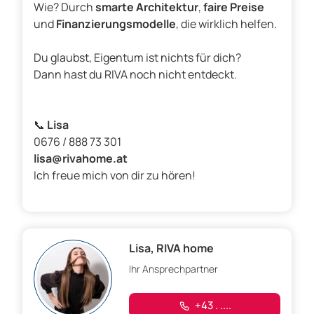
Wie? Durch
smarte Architektur
,
faire Preise
und
Finanzierungsmodelle
, die wirklich helfen.
Du glaubst, Eigentum ist nichts für dich?
Dann hast du RIVA noch nicht entdeckt.
📞
Lisa
0676 / 888 73 301
lisa@rivahome.at
Ich freue mich von dir zu hören!
Lisa, RIVA home
Ihr Ansprechpartner
+43 . ....