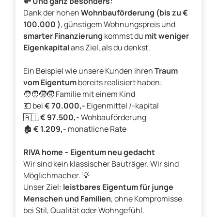
💸 Und ganz besonders:
Dank der hohen
Wohnbauförderung (bis zu €
100.000 )
, günstigem Wohnungspreis und
smarter Finanzierung
kommst du
mit weniger
Eigenkapital
ans Ziel, als du denkst.
Ein Beispiel wie unsere Kunden ihren
Traum
vom Eigentum
bereits realisiert haben:
🧑‍🧑‍🧒‍🧒 Familie mit einem Kind
💶 bei
€ 70.000,-
Eigenmittel /-kapital
🇦🇹
€ 97.500,-
Wohbauförderung
🏚️
€ 1.209,-
monatliche Rate
RIVA home – Eigentum neu gedacht
Wir sind kein klassischer Bauträger. Wir sind
Möglichmacher. 💡
Unser Ziel:
leistbares Eigentum für junge
Menschen und Familien
, ohne Kompromisse
bei Stil, Qualität oder Wohngefühl.