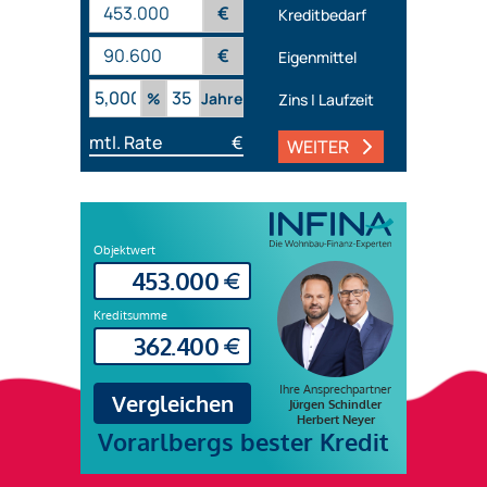
€
Kreditbedarf
€
Eigenmittel
%
Jahre
Zins | Laufzeit
mtl. Rate
€
WEITER