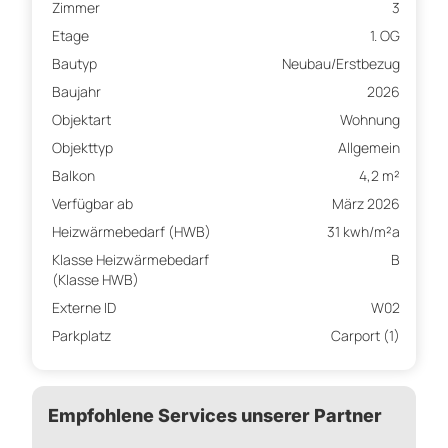
Zimmer
3
Etage
1. OG
Bautyp
Neubau/Erstbezug
Baujahr
2026
Objektart
Wohnung
Objekttyp
Allgemein
Balkon
4,2 m²
Verfügbar ab
März 2026
Heizwärmebedarf (HWB)
31 kwh/m²a
Klasse Heizwärmebedarf
B
(Klasse HWB)
Externe ID
W02
Parkplatz
Carport (1)
Empfohlene Services unserer Partner