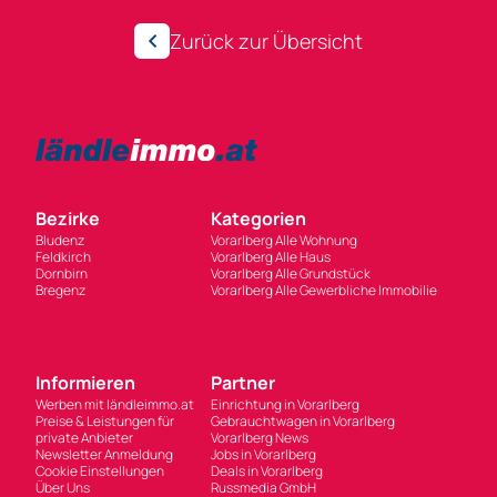
Zurück zur Übersicht
Bezirke
Kategorien
Bludenz
Vorarlberg Alle Wohnung
Feldkirch
Vorarlberg Alle Haus
Dornbirn
Vorarlberg Alle Grundstück
Bregenz
Vorarlberg Alle Gewerbliche Immobilie
Informieren
Partner
Werben mit ländleimmo.at
Einrichtung in Vorarlberg
Preise & Leistungen für
Gebrauchtwagen in Vorarlberg
private Anbieter
Vorarlberg News
Newsletter Anmeldung
Jobs in Vorarlberg
Cookie Einstellungen
Deals in Vorarlberg
Über Uns
Russmedia GmbH