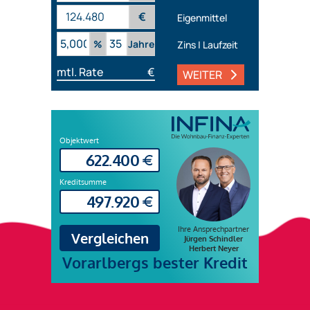
€
Eigenmittel
%
Jahre
Zins | Laufzeit
mtl. Rate
€
WEITER