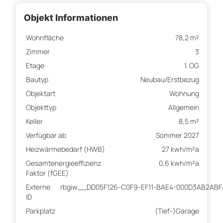
Objekt Informationen
Wohnfläche
78,2 m²
Zimmer
3
Etage
1. OG
Bautyp
Neubau/Erstbezug
Objektart
Wohnung
Objekttyp
Allgemein
Keller
8,5 m²
Verfügbar ab
Sommer 2027
Heizwärmebedarf (HWB)
27 kwh/m²a
Gesamtenergieeffizienz
0,6 kwh/m²a
Faktor (fGEE)
Externe
rbgiw__DD05F126-C0F9-EF11-BAE4-000D3AB2ABF
ID
Parkplatz
(Tief-)Garage