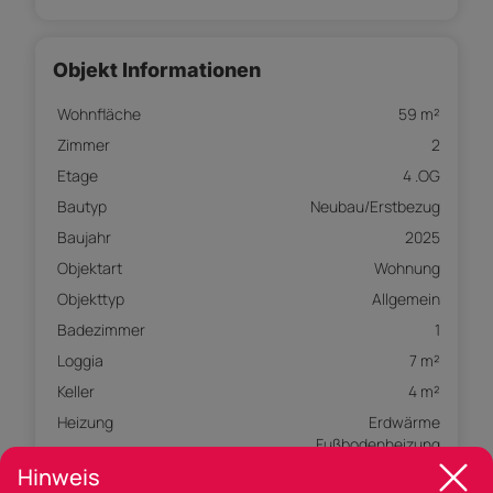
Objekt Informationen
Wohnfläche
59 m²
Zimmer
2
Etage
4 .OG
Bautyp
Neubau/Erstbezug
Baujahr
2025
Objektart
Wohnung
Objekttyp
Allgemein
Badezimmer
1
Loggia
7 m²
Keller
4 m²
Heizung
Erdwärme
Fußbodenheizung
Hinweis
Verfügbar ab
Nach Vereinbarung