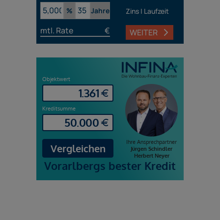
%
Jahre
Zins | Laufzeit
mtl. Rate
€
WEITER