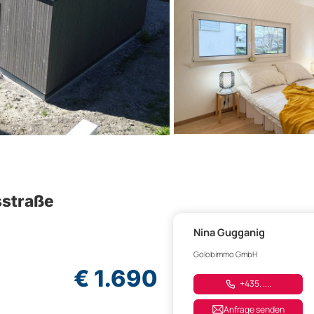
sstraße
Nina Gugganig
Golobimmo GmbH
€ 1.690
+435. ....
Anfrage senden