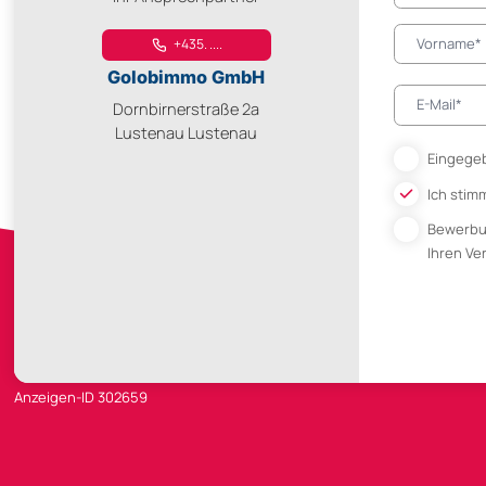
+435. ....
Golobimmo GmbH
Dornbirnerstraße 2a
Lustenau Lustenau
Eingegeb
Ich stim
Bewerb
Ihren V
Anzeigen-ID 302659