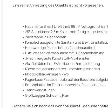
Eine reine Anmietung des Objekts ist nicht vorgesehen.
Haushälfte Smart Life 95 mit 95 m² Nettogrundrissfl
25° Satteldach, 2,3 m Kniestock, fertig eingedeckt 
Ziehtreppe in Dachboden
Komplett ausgeführte Sanitär- und Elektroinstalla
Hochwertige Parkettböden (Landhausdiele)
Luft-Wasser-Wärmepumpe mit Fußbodenheizung
3-fach verglaste Kunststoff-Alu-Fenster
Alu-Rollläden inkl. E-Antrieb mit Fernbedienung
Küche mit Markengeräten - kochfertig montiert
Photovoltaik-Anlage 4 kWp
Fugenloser Fassadenputz auf der Baustelle aufgeb
Betonplatten im Terrassenbereich, Rasen angesät
Trennwand lt. Plan
Großzügiger Schopf lt. Plan
Sichern Sie sich noch das Wohnbaupaket - gebührenbefrei