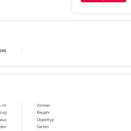
.690
5 m²
Zimmer
ezug
Baujahr
aus
Objekttyp
den
Garten