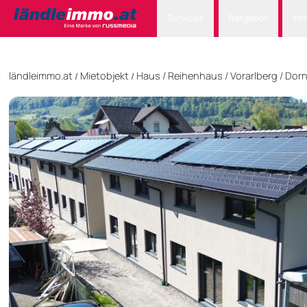
Services
Ratgeber
Inf
ländleimmo.at
Mietobjekt
Haus
/
Reihenhaus
/
Vorarlberg
/
Dorn
/
/