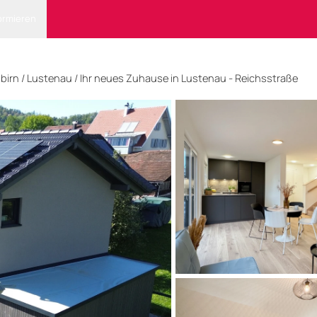
ormieren
birn
/ Lustenau
/
Ihr neues Zuhause in Lustenau - Reichsstraße