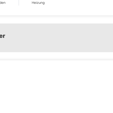
den
Heizung
er